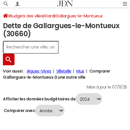
Budgets des villes
Gard
Gallargues-le-Montueux
Dette de Gallargues-le-Montueux
Dette au 31/12/2024
(30660)
Voir aussi :
Aigues-Vives
Villetelle
Mus
Comparer
Gallargues-le-Montueux à une autre ville
Mise à jour le 07/11/25
Afficher les données budgétaires de
Comparer avec