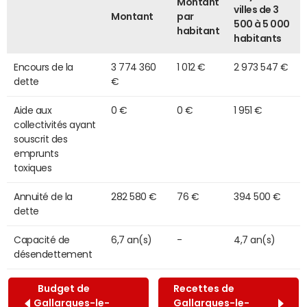
Montant
villes de 3
Montant
par
500 à 5 000
habitant
habitants
Encours de la
3 774 360
1 012 €
2 973 547 €
dette
€
Aide aux
0 €
0 €
1 951 €
collectivités ayant
souscrit des
emprunts
toxiques
Annuité de la
282 580 €
76 €
394 500 €
dette
Capacité de
6,7 an(s)
-
4,7 an(s)
désendettement
Budget de
Recettes de
Gallargues-le-
Gallargues-le-