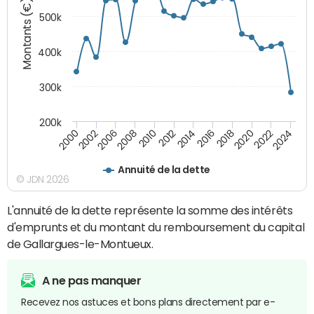
Montants (€)
500k
400k
300k
200k
2000
2022
2016
2010
2002
2024
2018
2012
2006
2020
2014
2008
Annuité de la dette
© JDN 2026
L'annuité de la dette représente la somme des intérêts
d'emprunts et du montant du remboursement du capital
de Gallargues-le-Montueux.
A ne pas manquer
Recevez nos astuces et bons plans directement par e-