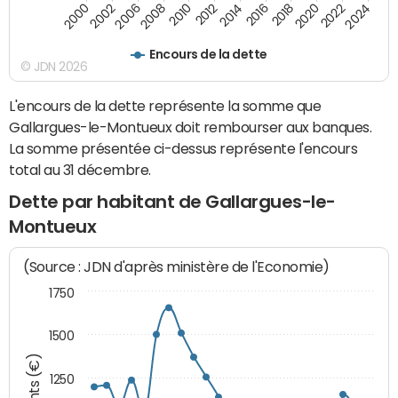
2010
2012
2014
2016
2018
2020
2022
2024
2000
2002
2006
2008
Encours de la dette
© JDN 2026
L'encours de la dette représente la somme que
Gallargues-le-Montueux doit rembourser aux banques.
La somme présentée ci-dessus représente l'encours
total au 31 décembre.
Dette par habitant de Gallargues-le-
Montueux
(Source : JDN d'après ministère de l'Economie)
1750
1500
1250