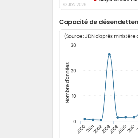
Moyenne communes
© JDN 2026
Capacité de désendette
(Source : JDN d'après ministère
30
Nombre d'années
20
10
0
2002
2
2001
2010
2000
2009
2008
2003