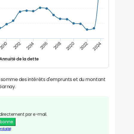
2016
2018
2010
2020
2012
2022
2014
2024
Annuité de la dette
la somme des intérêts d'emprunts et du montant
Garnay.
directement par e-mail.
abonne
tialité