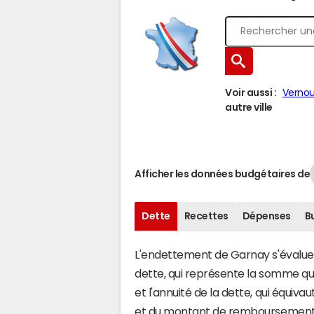
Voir aussi :
Vernoui
autre ville
Afficher les données budgétaires de
Dette
Recettes
Dépenses
B
L'endettement de Garnay s'évalue e
dette, qui représente la somme qu
et l'annuité de la dette, qui équi
et du montant de remboursement d