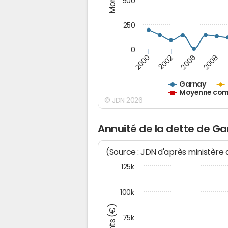
500
250
0
2000
2002
2006
2008
Garnay
Moyenne comm
© JDN 2026
Annuité de la dette de G
(Source : JDN d'après ministère
125k
100k
75k