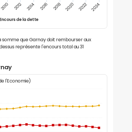
2014
2024
2012
2022
2010
2020
2018
2016
Encours de la dette
 la somme que Garnay doit rembourser aux
ssus représente l'encours total au 31
rnay
 de l'Economie)