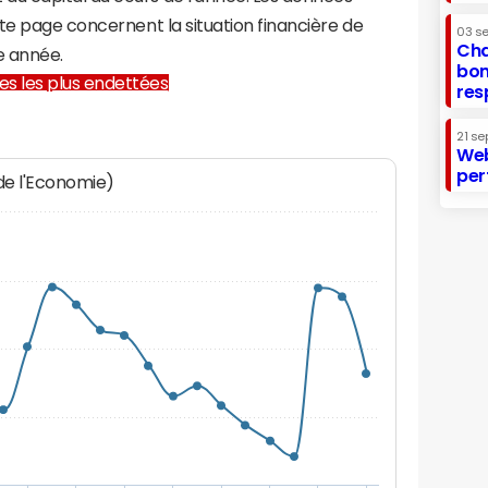
te page concernent la situation financière de
03 s
Cha
 année.
bon
lles les plus endettées
res
21 se
Web
per
 de l'Economie)