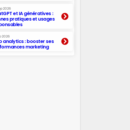
ep 2026
tGPT et IA génératives :
nes pratiques et usages
ponsables
p 2026
 analytics : booster ses
formances marketing