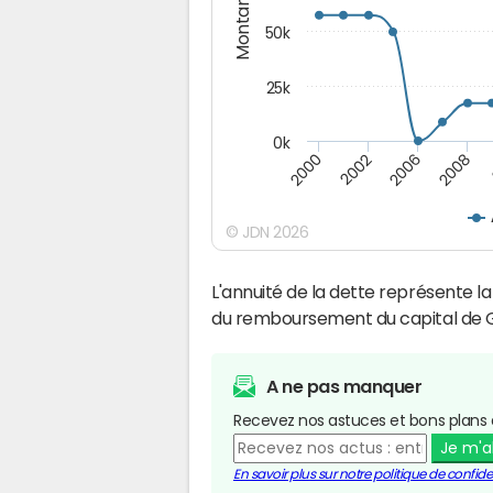
Montants (€)
50k
25k
0k
2008
2000
2002
2006
© JDN 2026
L'annuité de la dette représente 
du remboursement du capital de 
A ne pas manquer
Recevez nos astuces et bons plans 
Je m'
En savoir plus sur notre politique de confiden