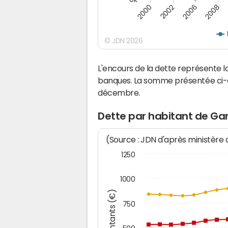
2000
2008
2006
2002
© JDN 2026
L'encours de la dette représente
banques. La somme présentée ci-de
décembre.
Dette par habitant de Ga
(Source : JDN d'après ministère
1250
1000
Montants (€)
750