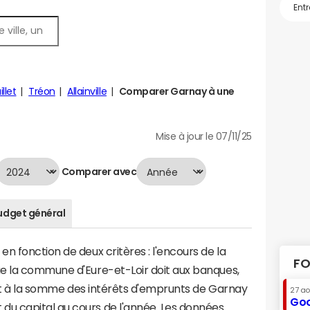
llet
Tréon
Allainville
Comparer Garnay à une
Mise à jour le 07/11/25
Comparer avec
udget général
n fonction de deux critères : l'encours de la
FO
e la commune d'Eure-et-Loir doit aux banques,
vaut à la somme des intérêts d'emprunts de Garnay
27 a
Goo
u capital au cours de l'année. Les données