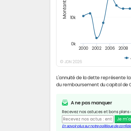
Montants (€)
10k
0k
2000
2002
2006
2008
© JDN 2026
L'annuité de la dette représente 
du remboursement du capital de G
A ne pas manquer
Recevez nos astuces et bons plans 
Je m'
En savoir plus sur notre politique de confiden