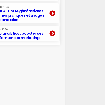
ep 2026
tGPT et IA génératives :
nes pratiques et usages
ponsables
p 2026
 analytics : booster ses
formances marketing