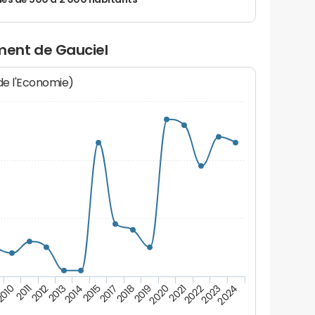
 de 500 à 2 000 habitants
ent de Gauciel
 de l'Economie)
2017
2018
2019
2020
2021
2010
2022
2011
2023
2012
2024
2013
2014
2015