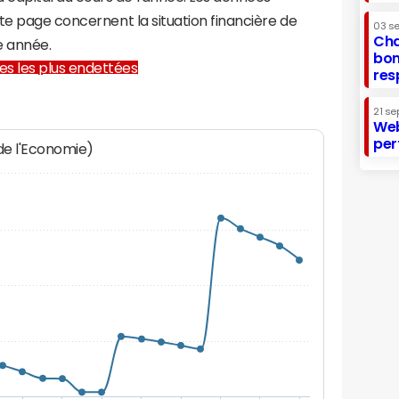
te page concernent la situation financière de
03 s
Cha
e année.
bon
lles les plus endettées
res
21 se
Web
per
 de l'Economie)