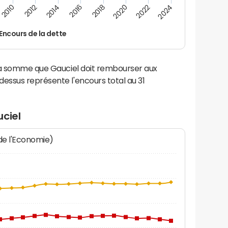
2014
2024
2012
2022
2010
2020
2018
2016
Encours de la dette
la somme que Gauciel doit rembourser aux
ssus représente l'encours total au 31
ciel
 de l'Economie)