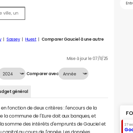
y
Sassey
Huest
Comparer Gauciel à une autre
Mise à jour le 07/11/25
Comparer avec
udget général
n fonction de deux critères : l'encours de la
FO
e la commune de l'Eure doit aux banques, et
 à la somme des intérêts d'emprunts de Gauciel et
27 a
Goo
apital au cours de l'année. Les données