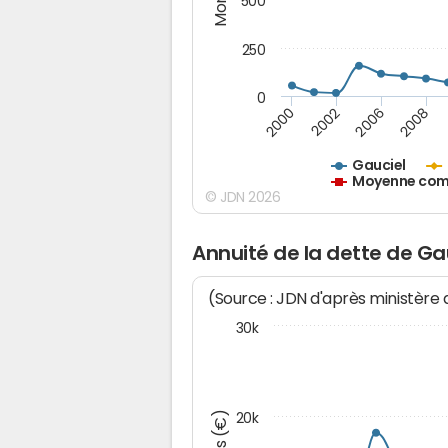
500
250
0
2000
2002
2006
2008
Gauciel
Moyenne comm
© JDN 2026
Annuité de la dette de Ga
(Source : JDN d'après ministère
30k
20k