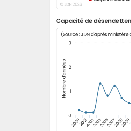
Moyenne communes
© JDN 2026
Capacité de désendettem
(Source : JDN d'après ministère
3
Nombre d'années
2
1
0
2003
2006
2007
2008
2009
2000
2001
2002