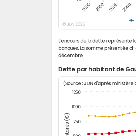
2000
2008
2006
2002
© JDN 2026
L'encours de la dette représente 
banques. La somme présentée ci-de
décembre.
Dette par habitant de Gau
(Source : JDN d'après ministère
1250
1000
Montants (€)
750