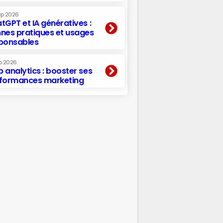
ep 2026
tGPT et IA génératives :
nes pratiques et usages
ponsables
p 2026
 analytics : booster ses
formances marketing