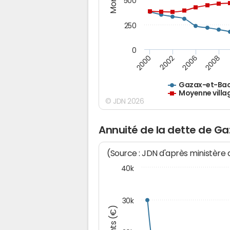
500
250
0
2000
2002
2006
2008
Gazax-et-Bac
Moyenne villa
© JDN 2026
Annuité de la dette de G
(Source : JDN d'après ministère
40k
30k