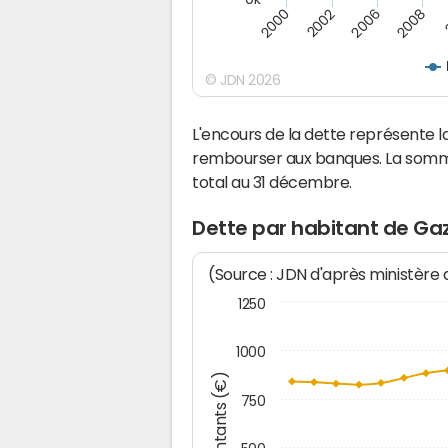
2008
2006
2002
2000
© JDN 2026
L'encours de la dette représente
rembourser aux banques. La somm
total au 31 décembre.
Dette par habitant de Ga
(Source : JDN d'après ministère
1250
1000
Montants (€)
750