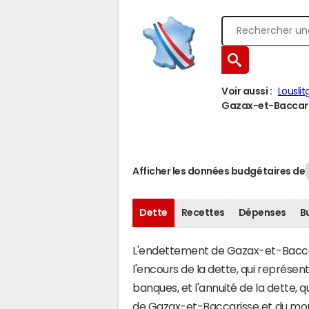
Voir aussi :
Louslit
Gazax-et-Baccaris
Afficher les données budgétaires de
Dette
Recettes
Dépenses
B
L'endettement de Gazax-et-Baccari
l'encours de la dette, qui représ
banques, et l'annuité de la dette,
de Gazax-et-Baccarisse et du mo