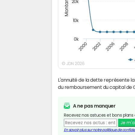
Montants (€)
20k
10k
0k
2008
2006
2002
2000
© JDN 2026
L'annuité de la dette représente 
du remboursement du capital de 
A ne pas manquer
Recevez nos astuces et bons plans 
Je m'
En savoir plus sur notre politique de confiden