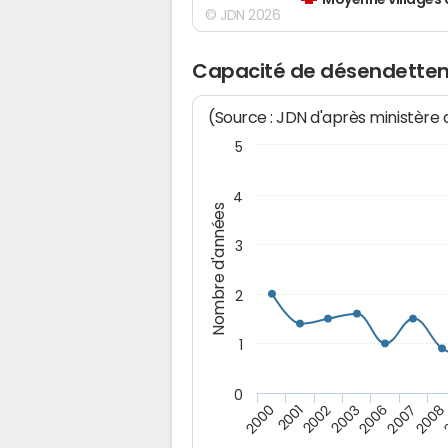
Moyenne villages 
© JDN 2026
Capacité de désendette
(Source : JDN d'après ministère
5
4
Nombre d'années
3
2
1
0
2006
2000
2007
2001
2008
2002
2003