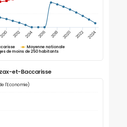
2010
2012
2014
2016
2018
2020
2022
2024
carisse
Moyenne nationale
ges de moins de 250 habitants
azax-et-Baccarisse
 de l'Economie)