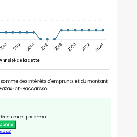
2016
2014
2012
2010
2024
2022
2020
2018
Annuité de la dette
la somme des intérêts d'emprunts et du montant
Gazax-et-Baccarisse.
directement par e-mail.
abonne
tialité