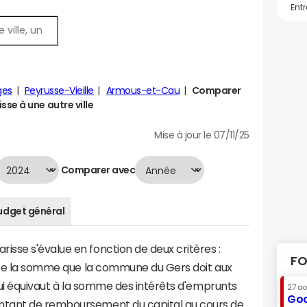
ges
Peyrusse-Vieille
Armous-et-Cau
Comparer
se à une autre ville
Mise à jour le 07/11/25
Comparer avec
udget général
sse s'évalue en fonction de deux critères :
FO
ente la somme que la commune du Gers doit aux
 qui équivaut à la somme des intérêts d'emprunts
27 a
Goo
ntant de remboursement du capital au cours de