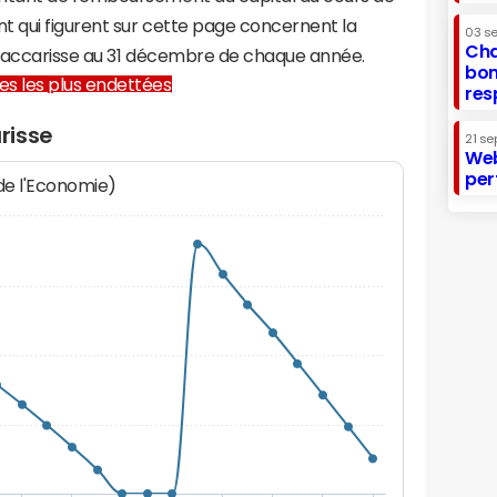
t qui figurent sur cette page concernent la
03 s
Cha
-Baccarisse au 31 décembre de chaque année.
bon
lles les plus endettées
res
risse
21 se
Web
per
 de l'Economie)