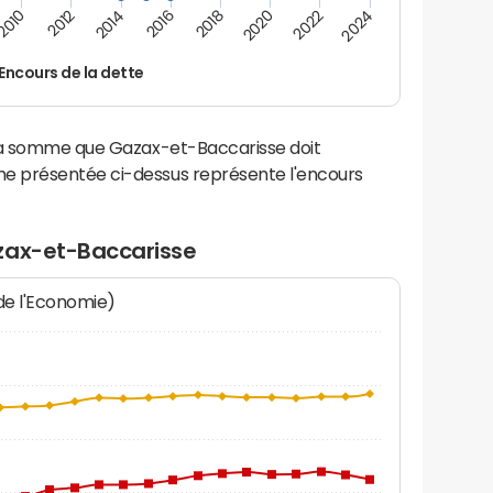
2016
2014
2012
2010
2024
2022
2020
2018
Encours de la dette
 la somme que Gazax-et-Baccarisse doit
e présentée ci-dessus représente l'encours
zax-et-Baccarisse
 de l'Economie)