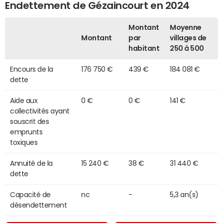
Endettement de Gézaincourt en 2024
Montant
Moyenne
Montant
par
villages de
habitant
250 à 500
Encours de la
176 750 €
439 €
184 081 €
dette
Aide aux
0 €
0 €
141 €
collectivités ayant
souscrit des
emprunts
toxiques
Annuité de la
15 240 €
38 €
31 440 €
dette
Capacité de
nc
-
5,3 an(s)
désendettement