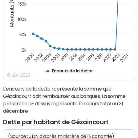
Montants (€)
150k
100k
50k
0k
2008
2022
2002
2018
2014
2010
2024
2006
2020
2000
2016
2012
Encours de la dette
© JDN 2026
L'encours de la dette représente la somme que
Gézaincourt doit rembourser aux banques. La somme
présentée ci-dessus représente l'encours total au 31
décembre.
Dette par habitant de Gézaincourt
(Source : JDN d'après ministère de l'Economie)