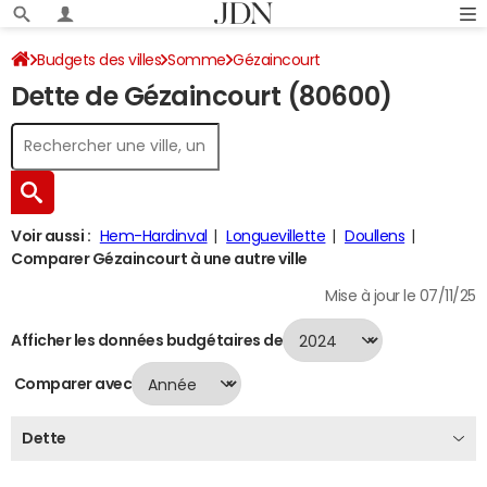
Budgets des villes
Somme
Gézaincourt
Dette de Gézaincourt (80600)
Dette au 31/12/2024
Voir aussi :
Hem-Hardinval
Longuevillette
Doullens
Comparer Gézaincourt à une autre ville
Mise à jour le 07/11/25
Afficher les données budgétaires de
Comparer avec
Dette