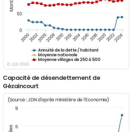
50
0
2014
2008
2000
2024
2018
2012
2006
2022
2016
2010
2002
2020
Annuité de la dette / habitant
Moyenne nationale
Moyenne villages de 250 à 500
© JDN 2026
Capacité de désendettement de
Gézaincourt
(Source : JDN d'après ministère de l'Economie)
8
6