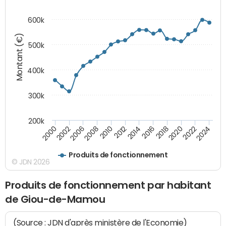
600k
Montant (€)
500k
400k
300k
200k
2000
2022
2016
2010
2002
2024
2018
2012
2006
2020
2014
2008
Produits de fonctionnement
© JDN 2026
Produits de fonctionnement par habitant
de Giou-de-Mamou
(Source : JDN d'après ministère de l'Economie)