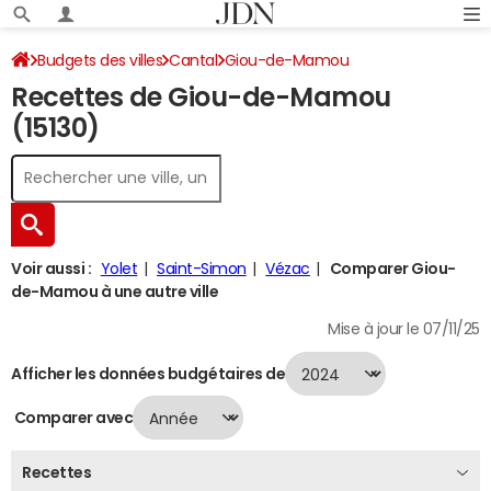
Budgets des villes
Cantal
Giou-de-Mamou
Recettes de Giou-de-Mamou
Recettes 2024
(15130)
Voir aussi :
Yolet
Saint-Simon
Vézac
Comparer Giou-
de-Mamou à une autre ville
Mise à jour le 07/11/25
Afficher les données budgétaires de
Comparer avec
Recettes