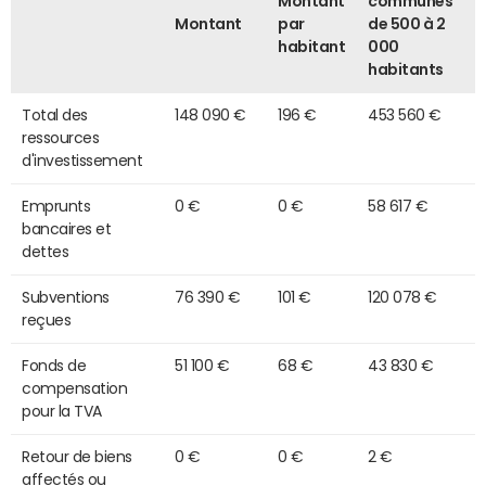
Montant
communes
Montant
par
de 500 à 2
habitant
000
habitants
Total des
148 090 €
196 €
453 560 €
ressources
d'investissement
Emprunts
0 €
0 €
58 617 €
bancaires et
dettes
Subventions
76 390 €
101 €
120 078 €
reçues
Fonds de
51 100 €
68 €
43 830 €
compensation
pour la TVA
Retour de biens
0 €
0 €
2 €
affectés ou