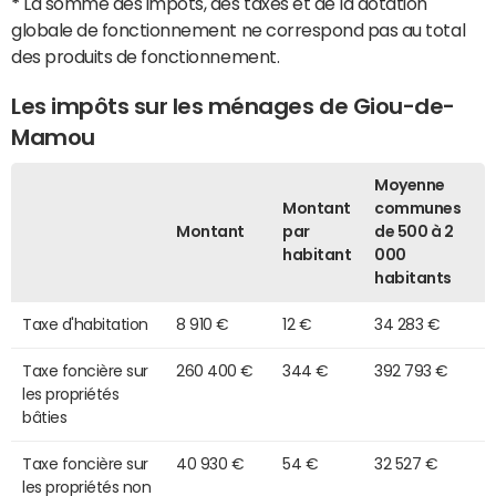
*
La somme des impôts, des taxes et de la dotation
globale de fonctionnement ne correspond pas au total
des produits de fonctionnement.
Les impôts sur les ménages de Giou-de-
Mamou
Moyenne
Montant
communes
Montant
par
de 500 à 2
habitant
000
habitants
Taxe d'habitation
8 910 €
12 €
34 283 €
Taxe foncière sur
260 400 €
344 €
392 793 €
les propriétés
bâties
Taxe foncière sur
40 930 €
54 €
32 527 €
les propriétés non