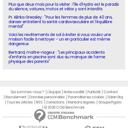
Plus que deux mois pour la visiter : l'île d'Hydra est le paradis
du silence, voitures, motos et vélos y sont interdits
Pr. Alinka Greasley : "Pour les femmes de plus de 40 ans,
danser entretient la santé cardiovasculaire et l'équilibre
mental"
Voici les revêtements de sol à éviter si vous voulez une
maison facile à nettoyer - un en particulier est même
dangereux
Bertrand, maître-nageur : "Les principaux accidents
d'enfants en piscine sont dus au manque de forme
physique des parents"
Qui sommes-nous ?
L'équipe
Notre société
Publicité
Contact
Recrutement
Données personnelles
Paramétrer les cookies
Gérer Utiq
Tous les articles
RSS
Corrections
Mentions légales
Groupe Figaro
© 2025 CCM Benchmark