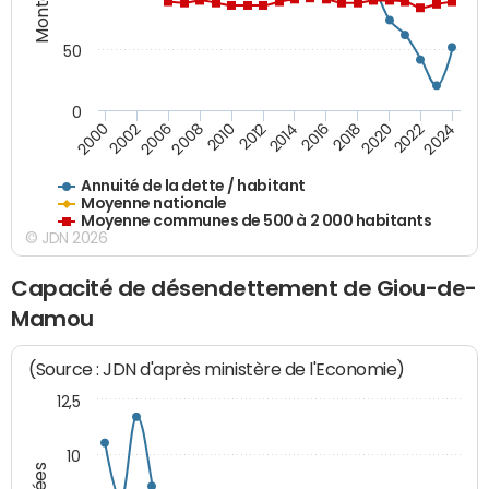
50
0
2014
2008
2000
2024
2018
2012
2006
2022
2016
2010
2002
2020
Annuité de la dette / habitant
Moyenne nationale
Moyenne communes de 500 à 2 000 habitants
© JDN 2026
Capacité de désendettement de Giou-de-
Mamou
(Source : JDN d'après ministère de l'Economie)
12,5
10