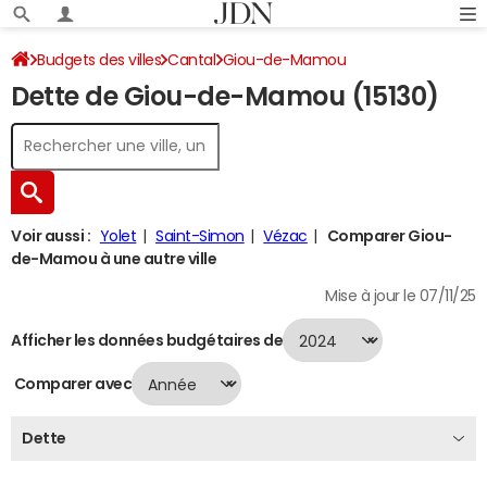
Budgets des villes
Cantal
Giou-de-Mamou
Dette de Giou-de-Mamou (15130)
Dette au 31/12/2024
Voir aussi :
Yolet
Saint-Simon
Vézac
Comparer Giou-
de-Mamou à une autre ville
Mise à jour le 07/11/25
Afficher les données budgétaires de
Comparer avec
Dette