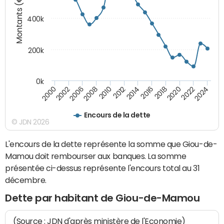
Montants (€)
400k
200k
0k
2000
2022
2016
2010
2002
2024
2018
2012
2006
2020
2014
2008
Encours de la dette
© JDN 2026
L'encours de la dette représente la somme que Giou-de-
Mamou doit rembourser aux banques. La somme
présentée ci-dessus représente l'encours total au 31
décembre.
Dette par habitant de Giou-de-Mamou
(Source : JDN d'après ministère de l'Economie)