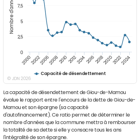
Nombre d'années
7,5
5
2,5
0
2016
2008
2018
2010
2020
2000
2012
2022
2002
2014
2024
2006
Capacité de désendettement
© JDN 2026
La capacité de désendettement de Giou-de-Mamou
évalue le rapport entre l'encours de la dette de Giou-de-
Mamou et son épargne (sa capacité
d'autofinancement). Ce ratio permet de déterminer le
nombre d'années que la commune mettra à rembourser
la totalité de sa dette si elle y consacre tous les ans
l'intégralité de son épargne.