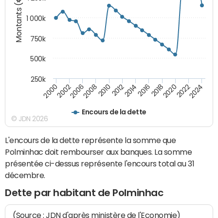
Montants (€)
1 000k
750k
500k
250k
2016
2014
2012
2010
2008
2006
2002
2000
2024
2022
2020
2018
Encours de la dette
© JDN 2026
L'encours de la dette représente la somme que
Polminhac doit rembourser aux banques. La somme
présentée ci-dessus représente l'encours total au 31
décembre.
Dette par habitant de Polminhac
(Source : JDN d'après ministère de l'Economie)