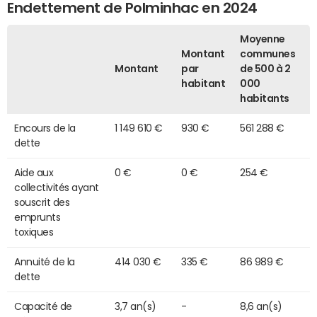
Endettement de Polminhac en 2024
Moyenne
Montant
communes
Montant
par
de 500 à 2
habitant
000
habitants
Encours de la
1 149 610 €
930 €
561 288 €
dette
Aide aux
0 €
0 €
254 €
collectivités ayant
souscrit des
emprunts
toxiques
Annuité de la
414 030 €
335 €
86 989 €
dette
Capacité de
3,7 an(s)
-
8,6 an(s)