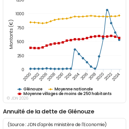
1000
Montants (€)
750
500
250
0
2018
2002
2022
2008
2012
2016
2000
2020
2006
2024
2010
2014
Glénouze
Moyenne nationale
Moyenne villages de moins de 250 habitants
© JDN 2026
Annuité de la dette de Glénouze
(Source : JDN d'après ministère de l'Economie)