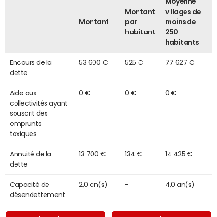
Moyenne
Montant
villages de
Montant
par
moins de
habitant
250
habitants
Encours de la
53 600 €
525 €
77 627 €
dette
Aide aux
0 €
0 €
0 €
collectivités ayant
souscrit des
emprunts
toxiques
Annuité de la
13 700 €
134 €
14 425 €
dette
Capacité de
2,0 an(s)
-
4,0 an(s)
désendettement