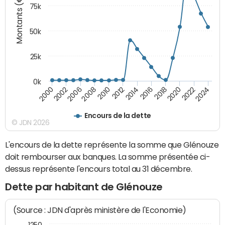
Montants (€)
75k
50k
25k
0k
2024
2002
2010
2016
2022
2000
2008
2014
2020
2006
2012
2018
Encours de la dette
© JDN 2026
L'encours de la dette représente la somme que Glénouze
doit rembourser aux banques. La somme présentée ci-
dessus représente l'encours total au 31 décembre.
Dette par habitant de Glénouze
(Source : JDN d'après ministère de l'Economie)
1250