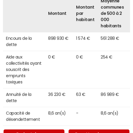
Moyenne
Montant
communes
Montant
par
de 500 à 2
habitant
000
habitants
Encours de la
898 930 €
1 574 €
561 288 €
dette
Aide aux
0 €
0 €
254 €
collectivités ayant
souscrit des
emprunts
toxiques
Annuité de la
36 230 €
63 €
86 989 €
dette
Capacité de
8,6 an(s)
-
8,6 an(s)
désendettement