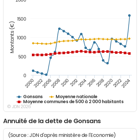
1500
Montants (€)
1000
500
0
2018
2002
2022
2008
2012
2016
2000
2020
2006
2024
2010
2014
Gonsans
Moyenne nationale
Moyenne communes de 500 à 2 000 habitants
© JDN 2026
Annuité de la dette de Gonsans
(Source : JDN d'après ministère de l'Economie)