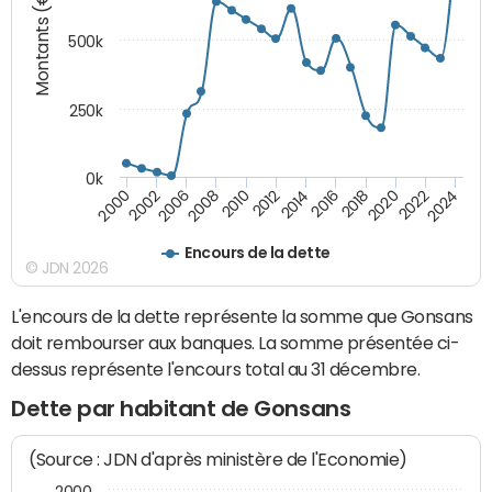
Montants (€)
500k
250k
0k
2016
2014
2012
2010
2008
2006
2002
2000
2024
2022
2020
2018
Encours de la dette
© JDN 2026
L'encours de la dette représente la somme que Gonsans
doit rembourser aux banques. La somme présentée ci-
dessus représente l'encours total au 31 décembre.
Dette par habitant de Gonsans
(Source : JDN d'après ministère de l'Economie)
2000