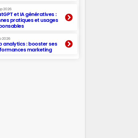
ep 2026
tGPT et IA génératives :
nes pratiques et usages
ponsables
p 2026
 analytics : booster ses
formances marketing