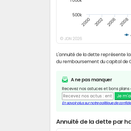
1 000k
500k
2000
2002
2006
2008
© JDN 2026
L'annuité de la dette représente 
du remboursement du capital de G
A ne pas manquer
Recevez nos astuces et bons plans 
Je m'
En savoir plus sur notre politique de confiden
Annuité de la dette par h