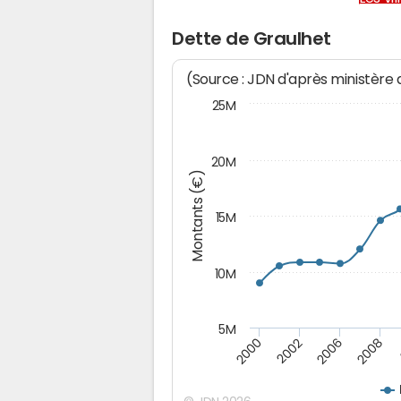
Dette de Graulhet
(Source : JDN d'après ministère
25M
20M
Montants (€)
15M
10M
5M
2008
2000
2002
2006