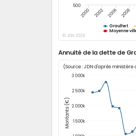
500
2000
2002
2006
2008
Graulhet
Moyenne vill
© JDN 2026
Annuité de la dette de Gr
(Source : JDN d'après ministère
3 000k
2 500k
Montants (€)
2 000k
1 500k