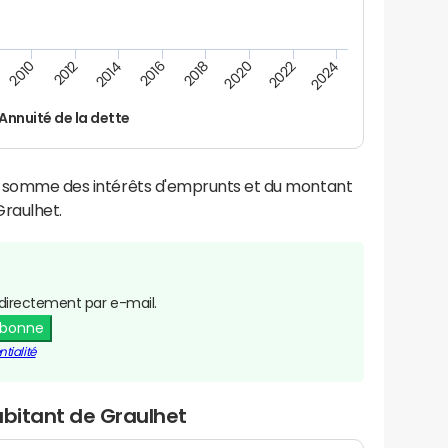
2012
2024
2014
2016
2018
2020
2010
2022
Annuité de la dette
la somme des intérêts d'emprunts et du montant
raulhet.
directement par e-mail.
abonne
tialité
abitant de Graulhet