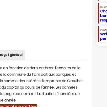
03 s
Cha
bon
res
21 se
Web
per
udget général
en fonction de deux critères : l'encours de la
ue la commune du Tarn doit aux banques, et
t à la somme des intérêts d'emprunts de Graulhet
u capital au cours de l'année. Les données
te page concernent la situation financière de
ue année.
lles les plus endettées