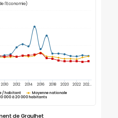
 de l'Economie)
2010
2012
2014
2016
2018
2020
2022
202…
e / habitant
Moyenne nationale
 10 000 à 20 000 habitants
ent de Graulhet