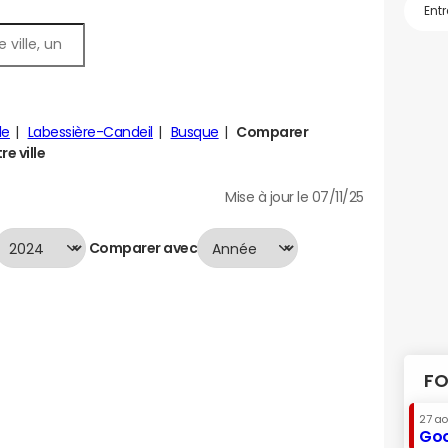
le
Labessière-Candeil
Busque
Comparer
e ville
Mise à jour le 07/11/25
Comparer avec
FO
27 a
Goo