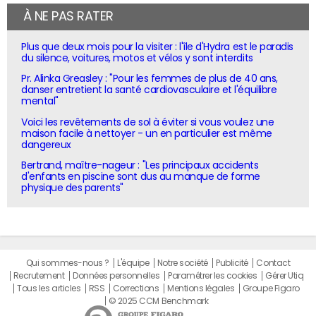
À NE PAS RATER
Plus que deux mois pour la visiter : l'île d'Hydra est le paradis
du silence, voitures, motos et vélos y sont interdits
Pr. Alinka Greasley : "Pour les femmes de plus de 40 ans,
danser entretient la santé cardiovasculaire et l'équilibre
mental"
Voici les revêtements de sol à éviter si vous voulez une
maison facile à nettoyer - un en particulier est même
dangereux
Bertrand, maître-nageur : "Les principaux accidents
d'enfants en piscine sont dus au manque de forme
physique des parents"
Qui sommes-nous ?
L'équipe
Notre société
Publicité
Contact
Recrutement
Données personnelles
Paramétrer les cookies
Gérer Utiq
Tous les articles
RSS
Corrections
Mentions légales
Groupe Figaro
© 2025 CCM Benchmark