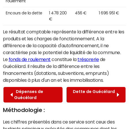
roulement
Encours de la dette
1 478 200
456 €
1 696 951 €
€
Le résultat comptable représente la différence entre les
produits et les charges de fonctionnement. A la
différence de la capacité d'autofinancement, il ne
caractérise pas le potentiel de liquidité de la commune.
Le
fonds de roulement
constitue la
trésorerie
de
Guécélard. Il résulte de la différence entre les
financements (dotations, subventions, emprunts)
disponibles à plus d'un an et les immobilisations.
Dépenses de
Dette de Guécélard
Guécélard
Méthodologie :
Les chiffres présentés dans ce service sont ceux des
budgets principaux exécutés des communes dont les