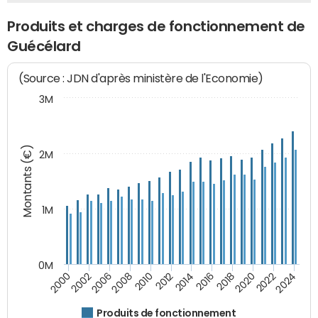
Produits et charges de fonctionnement de
Guécélard
(Source : JDN d'après ministère de l'Economie)
3M
Montants (€)
2M
1M
0M
2014
2008
2000
2024
2018
2012
2006
2022
2016
2010
2002
2020
Produits de fonctionnement