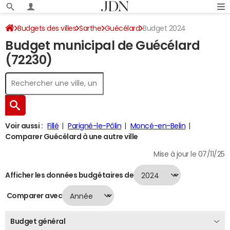
Budgets des villes
Sarthe
Guécélard
Budget 2024
Budget municipal de Guécélard
(72230)
Voir aussi :
Fillé
Parigné-le-Pôlin
Moncé-en-Belin
Comparer Guécélard à une autre ville
Mise à jour le 07/11/25
Afficher les données budgétaires de
Comparer avec
Budget général