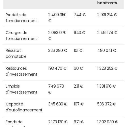
habitants
Produits de
2 409 350
744 €
2 931 214 €
fonctionnement
€
Charges de
2 083 070
643 €
2 451 174 €
fonctionnement
€
Résultat
326 280 €
101 €
480 041 €
comptable
Ressources
193 470 €
60 €
1 328 252 €
d'investissement
Emplois
749 670
231 €
1 381 916 €
d'investissement
€
Capacité
345 630 €
107 €
536 372 €
d'autofinancement
Fonds de
2 173 120 €
671 €
1 302 939 €