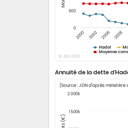
500
0
2000
2002
2006
2008
Hadol
Mo
Moyenne commu
© JDN 2026
Annuité de la dette d'Had
(Source : JDN d'après ministère
2 000k
1 500k