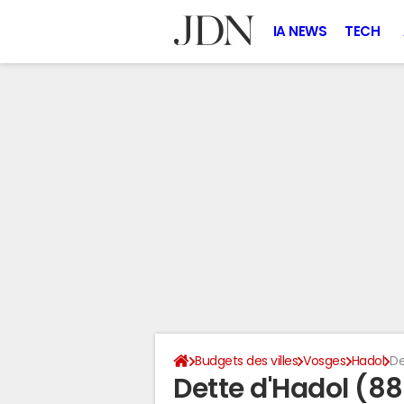
IA NEWS
TECH
Budgets des villes
Vosges
Hadol
De
Dette d'Hadol (8