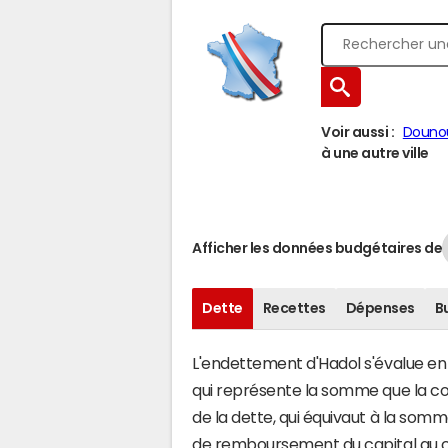
Voir aussi :
Douno
à une autre ville
Afficher les données budgétaires de
Dette
Recettes
Dépenses
B
L'endettement d'Hadol s'évalue en f
qui représente la somme que la co
de la dette, qui équivaut à la som
de remboursement du capital au c