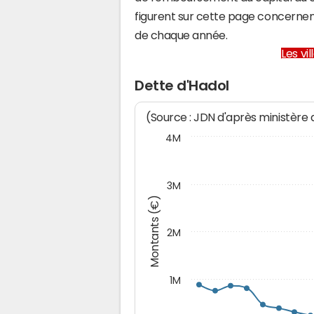
figurent sur cette page concernent
de chaque année.
Les vi
Dette d'Hadol
(Source : JDN d'après ministère
4M
3M
Montants (€)
2M
1M