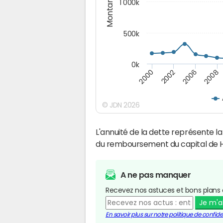
Montants (€)
1 000k
500k
0k
2000
2002
2006
2008
© JDN 2026
L'annuité de la dette représente 
du remboursement du capital de H
A ne pas manquer
Recevez nos astuces et bons plans 
Je m'
En savoir plus sur notre politique de confiden