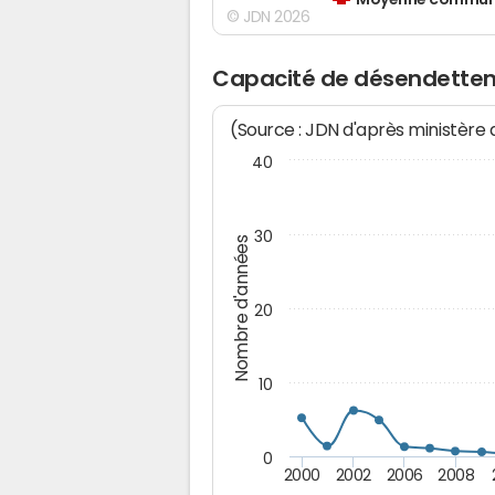
Moyenne communes
© JDN 2026
Capacité de désendette
(Source : JDN d'après ministère
40
30
Nombre d'années
20
10
0
2000
2002
2006
2008