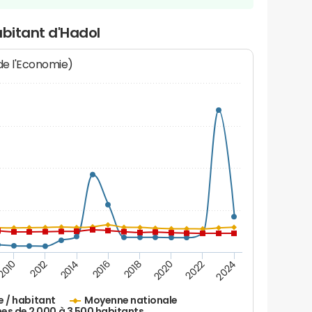
abitant d'Hadol
 de l'Economie)
2016
2014
2012
2010
2024
2022
2020
2018
e / habitant
Moyenne nationale