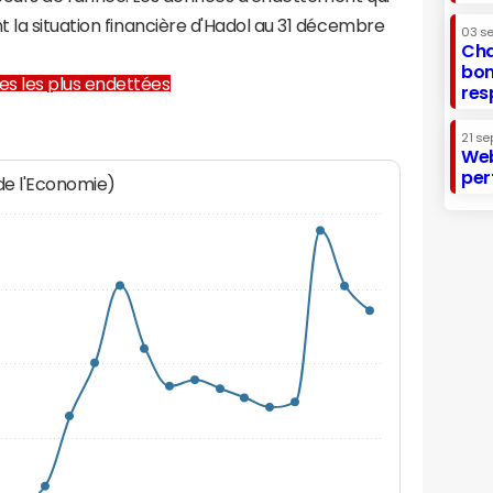
 la situation financière d'Hadol au 31 décembre
03 s
Cha
bon
lles les plus endettées
res
21 se
Web
per
 de l'Economie)