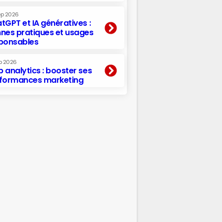
ep 2026
tGPT et IA génératives :
nes pratiques et usages
ponsables
p 2026
 analytics : booster ses
formances marketing