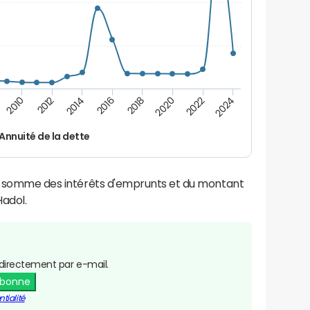
2012
2024
2014
2016
2018
2020
2010
2022
Annuité de la dette
la somme des intérêts d'emprunts et du montant
adol.
directement par e-mail.
abonne
tialité