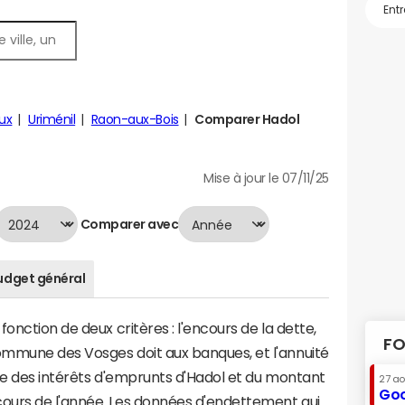
ux
Uriménil
Raon-aux-Bois
Comparer Hadol
Mise à jour le 07/11/25
Comparer avec
udget général
onction de deux critères : l'encours de la dette,
FO
mmune des Vosges doit aux banques, et l'annuité
me des intérêts d'emprunts d'Hadol et du montant
27 a
Goo
ours de l'année. Les données d'endettement qui