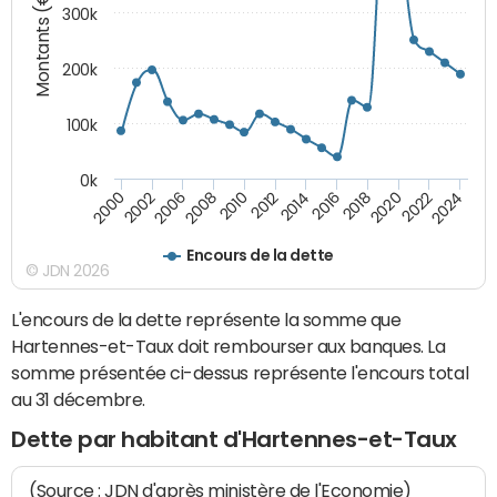
Montants (€)
300k
200k
100k
0k
2000
2022
2016
2010
2002
2024
2018
2012
2006
2020
2014
2008
Encours de la dette
© JDN 2026
L'encours de la dette représente la somme que
Hartennes-et-Taux doit rembourser aux banques. La
somme présentée ci-dessus représente l'encours total
au 31 décembre.
Dette par habitant d'Hartennes-et-Taux
(Source : JDN d'après ministère de l'Economie)