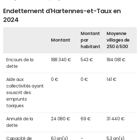
Endettement d'Hartennes-et-Taux en
2024
Montant
Moyenne
Montant
par
villages de
habitant
250 à 500
Encours de la
188 340 €
543 €
184 081 €
dette
Aide aux
0 €
0 €
141 €
collectivités ayant
souscrit des
emprunts
toxiques
Annuité de la
24 080 €
69 €
31 440 €
dette
Capacité de
6,1 an(s)
-
5,3 an(s)