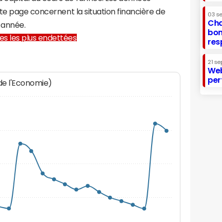
te page concernent la situation financière de
03 s
Cha
 année.
bon
lles les plus endettées
res
21 se
Web
per
 de l'Economie)