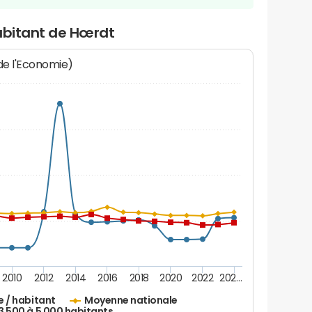
habitant de Hœrdt
 de l'Economie)
2010
2012
2014
2016
2018
2020
2022
202…
e / habitant
Moyenne nationale