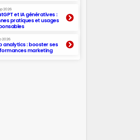
ep 2026
tGPT et IA génératives :
nes pratiques et usages
ponsables
p 2026
 analytics : booster ses
formances marketing