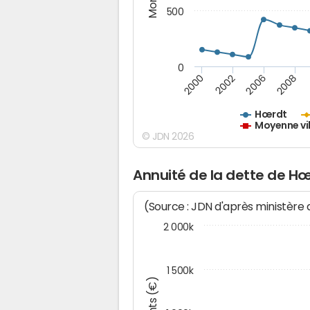
500
0
2000
2002
2006
2008
Hœrdt
Moyenne vil
© JDN 2026
Annuité de la dette de H
(Source : JDN d'après ministère
2 000k
1 500k