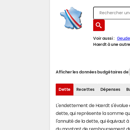
Voir aussi :
Geude
Hœrdt à une autre 
Afficher les données budgétaires de
Dette
Recettes
Dépenses
B
L'endettement de Hœrdt s'évalue en
dette, qui représente la somme q
l'annuité de la dette, qui équivau
du montant de remboursement du c