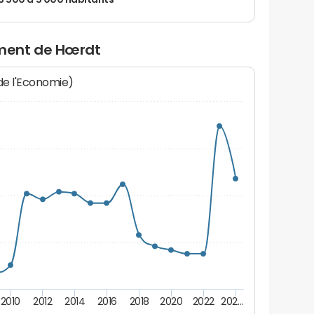
 3 500 à 5 000 habitants
ment de Hœrdt
 de l'Economie)
2010
2012
2014
2016
2018
2020
2022
202…