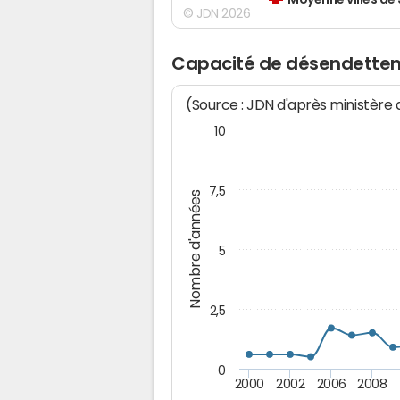
Moyenne villes de
© JDN 2026
Capacité de désendette
(Source : JDN d'après ministère
10
7,5
Nombre d'années
5
2,5
0
2000
2002
2006
2008