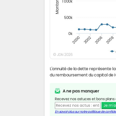
Montants (€)
1 000k
500k
0k
2000
2002
2006
2008
© JDN 2026
L'annuité de la dette représente 
du remboursement du capital de 
A ne pas manquer
Recevez nos astuces et bons plans 
Je m'
En savoir plus sur notre politique de confiden