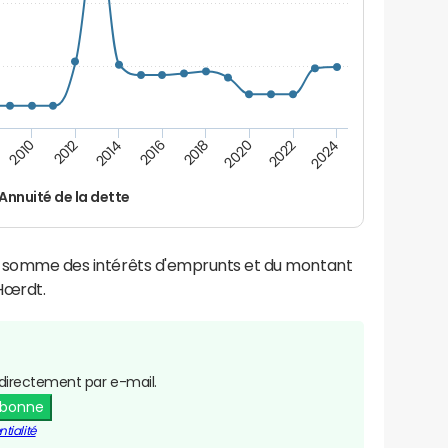
2012
2024
2014
2016
2018
2020
2010
2022
Annuité de la dette
la somme des intérêts d'emprunts et du montant
Hœrdt.
directement par e-mail.
abonne
tialité