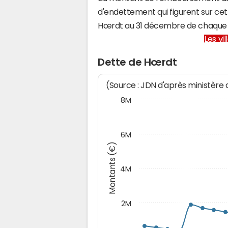
d'endettement qui figurent sur cet
Hœrdt au 31 décembre de chaque
Les vi
Dette de Hœrdt
(Source : JDN d'après ministère
8M
6M
Montants (€)
4M
2M