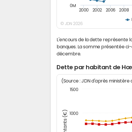
0M
2000
2002
2006
2008
© JDN 2026
L'encours de la dette représente
banques. La somme présentée ci-de
décembre.
Dette par habitant de Hœ
(Source : JDN d'après ministère
1500
Montants (€)
1000