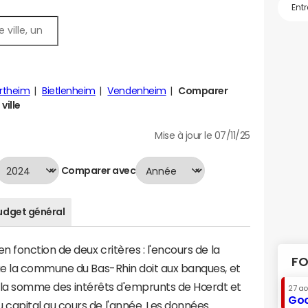
rtheim
Bietlenheim
Vendenheim
Comparer
ville
Mise à jour le 07/11/25
Comparer avec
udget général
 fonction de deux critères : l'encours de la
FO
ue la commune du Bas-Rhin doit aux banques, et
t à la somme des intérêts d'emprunts de Hœrdt et
27 a
Goo
apital au cours de l'année. Les données