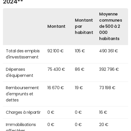
2024**
Moyenne
Montant
communes
Montant
par
de 500 à 2
habitant
000
habitants
Total des emplois
92 100 €
105 €
490 361 €
d'investissement
Dépenses
75 430 €
86 €
392 796 €
d'équipement
Remboursement
16 670 €
19 €
73 198 €
d'emprunts et
dettes
Charges à répartir
0 €
0 €
16 €
Immobilisations
0 €
0 €
20 €
affectées,