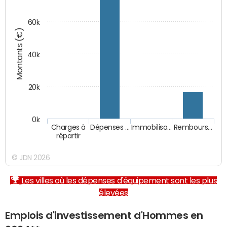
60k
Montants (€)
40k
20k
0k
Charges à
Dépenses …
Immobilisa…
Rembours…
répartir
© JDN 2026
Les villes où les dépenses d'équipement sont les plus
élevées
Emplois d'investissement d'Hommes en