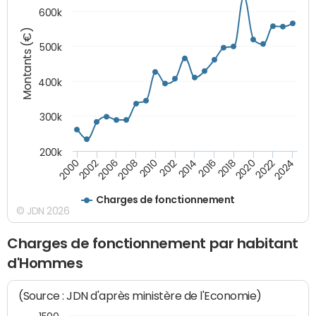
600k
Montants (€)
500k
400k
300k
200k
2000
2022
2016
2010
2002
2024
2018
2012
2006
2020
2014
2008
Charges de fonctionnement
© JDN 2026
Charges de fonctionnement par habitant
d'Hommes
(Source : JDN d'après ministère de l'Economie)