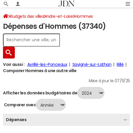
Budgets des villes
Indre-et-Loire
Hommes
Dépenses d'Hommes (37340)
Dépenses 2024
Voir aussi :
Avrillé-les-Ponceaux
Savigné-sur-Lathan
Rillé
Comparer Hommes à une autre ville
Mise à jour le 07/11/25
Afficher les données budgétaires de
Comparer avec
Dépenses