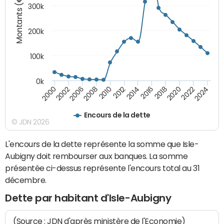
Montants (€)
300k
200k
100k
0k
2000
2022
2016
2010
2002
2024
2018
2012
2006
2020
2014
2008
Encours de la dette
© JDN 2026
L'encours de la dette représente la somme que Isle-
Aubigny doit rembourser aux banques. La somme
présentée ci-dessus représente l'encours total au 31
décembre.
Dette par habitant d'Isle-Aubigny
(Source : JDN d'après ministère de l'Economie)