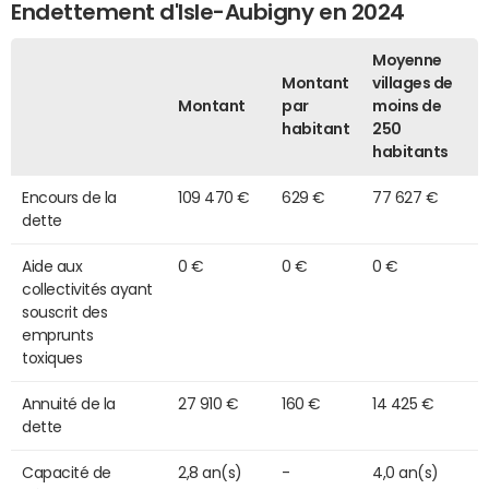
Endettement d'Isle-Aubigny en 2024
Moyenne
Montant
villages de
Montant
par
moins de
habitant
250
habitants
Encours de la
109 470 €
629 €
77 627 €
dette
Aide aux
0 €
0 €
0 €
collectivités ayant
souscrit des
emprunts
toxiques
Annuité de la
27 910 €
160 €
14 425 €
dette
Capacité de
2,8 an(s)
-
4,0 an(s)