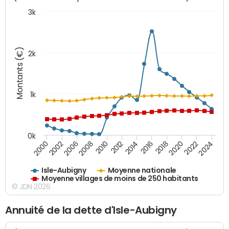
3k
Montants (€)
2k
1k
0k
2006
2000
2024
2020
2016
2012
2008
2002
2022
2018
2014
2010
Isle-Aubigny
Moyenne nationale
Moyenne villages de moins de 250 habitants
© JDN 2026
Annuité de la dette d'Isle-Aubigny