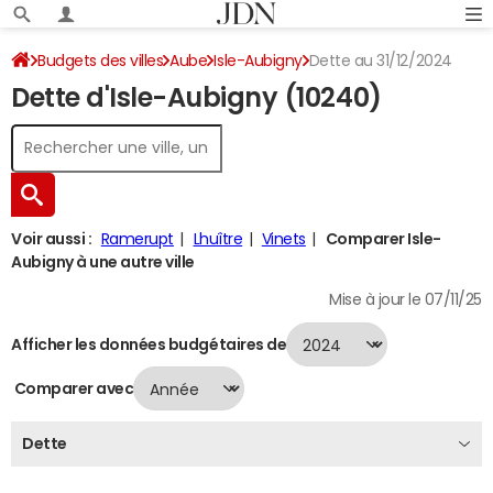
Budgets des villes
Aube
Isle-Aubigny
Dette au 31/12/2024
Dette d'Isle-Aubigny (10240)
Voir aussi :
Ramerupt
Lhuître
Vinets
Comparer Isle-
Aubigny à une autre ville
Mise à jour le 07/11/25
Afficher les données budgétaires de
Comparer avec
Dette