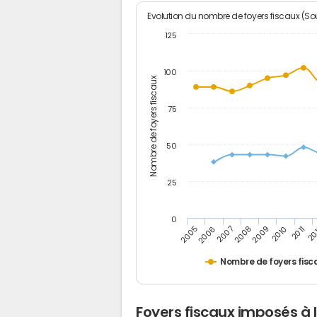
Evolution du nombre de foyers fiscaux (Sou
125
100
Nombre de foyers fiscaux
75
50
25
0
2005
20
2009
2006
2010
2007
2011
2008
Nombre de foyers fisc
Foyers fiscaux imposés à 