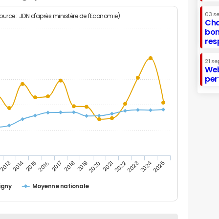
03 s
Source : JDN d'après ministère de l'Economie)
Cha
bon
res
21 se
Web
per
2014
2024
2013
2015
2016
2017
2018
2019
2020
2021
2022
2023
2025
igny
Moyenne nationale