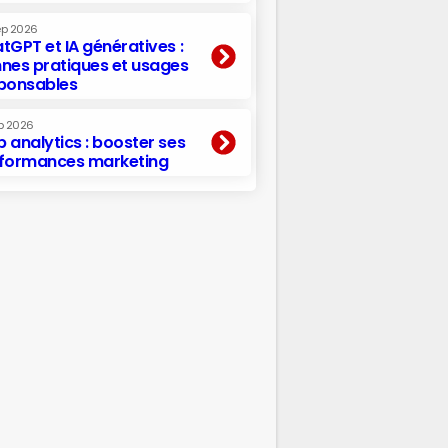
ep 2026
tGPT et IA génératives :
nes pratiques et usages
ponsables
p 2026
 analytics : booster ses
formances marketing