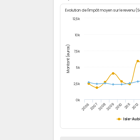
Evolution de l'impôt moyen sur le revenu (
12,5k
10k
Montant (euros)
7,5k
5k
2,5k
0k
2006
2007
2008
2009
2010
2011
2012
Isle-Aub