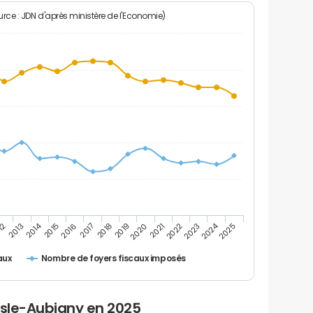
rce : JDN d'après ministère de l'Economie)
2024
2014
12
2019
2016
2023
2013
2020
2017
2021
2018
2025
2015
2022
Nombre de foyers fiscaux imposés
aux
Isle-Aubigny en 2025