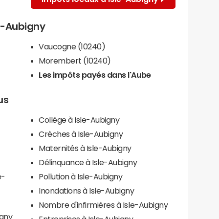
le-Aubigny
Vaucogne (10240)
Morembert (10240)
Les impôts payés dans l'Aube
us
Collège à Isle-Aubigny
Crèches à Isle-Aubigny
Maternités à Isle-Aubigny
Délinquance à Isle-Aubigny
e-
Pollution à Isle-Aubigny
Inondations à Isle-Aubigny
Nombre d'infirmières à Isle-Aubigny
igny
Entreprises à Isle-Aubigny