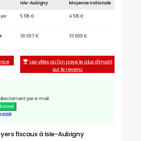
Isle-Aubigny
Moyenne nationale
oyer
5 195 €
4 516 €
r
36 597 €
33 939 €
rance
Les villes où l'on paye le plus d'impôt
sur le revenu
directement par e-mail.
abonne
tialité
yers fiscaux à Isle-Aubigny