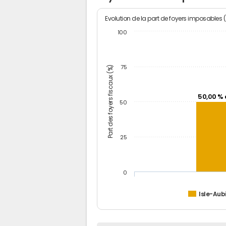
Evolution de la part de foyers imposables 
100
Part des foyers fiscaux (%)
75
50,00 % 
50
25
0
Isle-Aub