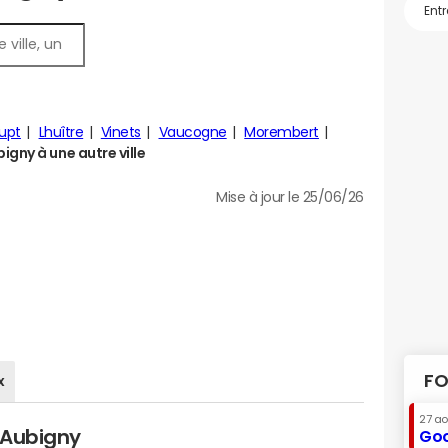
upt
Lhuître
Vinets
Vaucogne
Morembert
gny à une autre ville
Mise à jour le 25/06/26
FO
x
27 a
e-Aubigny
Goo