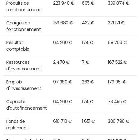
Produits de
223 940 €
605 €
339 874 €
fonctionnement
Charges de
159 680 €
432 €
271 171 €
fonctionnement
Résultat
64 260 €
174 €
68 703 €
comptable
Ressources
2 470 €
7 €
167 522 €
d'investissement
Emplois
97 380 €
263 €
179 951 €
d'investissement
Capacité
64 260 €
174 €
73 455 €
d'autofinancement
Fonds de
610 710 €
1 651 €
306 790 €
roulement