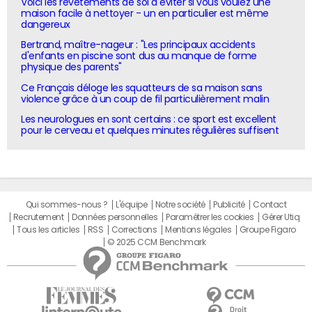
Voici les revêtements de sol à éviter si vous voulez une
maison facile à nettoyer - un en particulier est même
dangereux
Bertrand, maître-nageur : "Les principaux accidents
d'enfants en piscine sont dus au manque de forme
physique des parents"
Ce Français déloge les squatteurs de sa maison sans
violence grâce à un coup de fil particulièrement malin
Les neurologues en sont certains : ce sport est excellent
pour le cerveau et quelques minutes régulières suffisent
Qui sommes-nous ?
L'équipe
Notre société
Publicité
Contact
Recrutement
Données personnelles
Paramétrer les cookies
Gérer Utiq
Tous les articles
RSS
Corrections
Mentions légales
Groupe Figaro
© 2025 CCM Benchmark