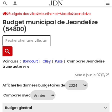
Budgets des villes
Meurthe-et-Moselle
Jeandelize
Budget municipal de Jeandelize
Budget 2024
(54800)
Voir aussi :
Boncourt
Olley
Puxe
Comparer Jeandelize
à une autre ville
Mise à jour le 07/11/25
Afficher les données budgétaires de
Comparer avec
Budget général