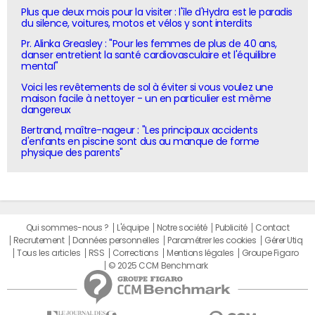
Plus que deux mois pour la visiter : l'île d'Hydra est le paradis
du silence, voitures, motos et vélos y sont interdits
Pr. Alinka Greasley : "Pour les femmes de plus de 40 ans,
danser entretient la santé cardiovasculaire et l'équilibre
mental"
Voici les revêtements de sol à éviter si vous voulez une
maison facile à nettoyer - un en particulier est même
dangereux
Bertrand, maître-nageur : "Les principaux accidents
d'enfants en piscine sont dus au manque de forme
physique des parents"
Qui sommes-nous ?
L'équipe
Notre société
Publicité
Contact
Recrutement
Données personnelles
Paramétrer les cookies
Gérer Utiq
Tous les articles
RSS
Corrections
Mentions légales
Groupe Figaro
© 2025 CCM Benchmark