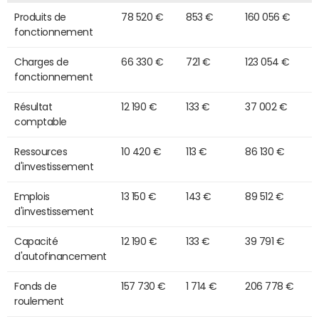
Produits de
78 520 €
853 €
160 056 €
fonctionnement
Charges de
66 330 €
721 €
123 054 €
fonctionnement
Résultat
12 190 €
133 €
37 002 €
comptable
Ressources
10 420 €
113 €
86 130 €
d'investissement
Emplois
13 150 €
143 €
89 512 €
d'investissement
Capacité
12 190 €
133 €
39 791 €
d'autofinancement
Fonds de
157 730 €
1 714 €
206 778 €
roulement