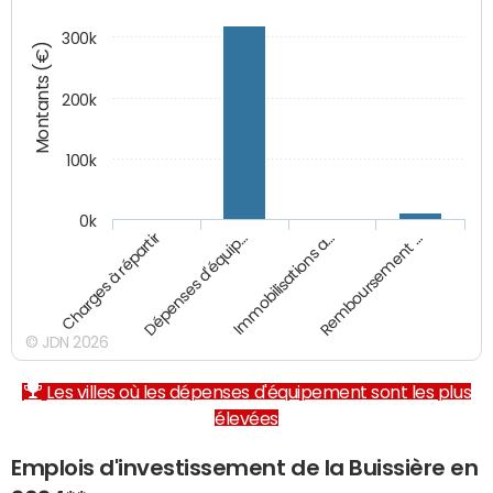
300k
Montants (€)
200k
100k
0k
Charges à répartir
Dépenses d'équip…
Immobilisations a…
Remboursement …
© JDN 2026
Les villes où les dépenses d'équipement sont les plus
élevées
Emplois d'investissement de la Buissière en