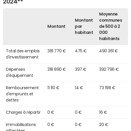
2024**
Moyenne
Montant
communes
Montant
par
de 500 à 2
habitant
000
habitants
Total des emplois
381 770 €
475 €
490 361 €
d'investissement
Dépenses
318 890 €
397 €
392 796 €
d'équipement
Remboursement
11 110 €
14 €
73 198 €
d'emprunts et
dettes
Charges à répartir
0 €
0 €
16 €
Immobilisations
0 €
0 €
20 €
affectées,