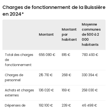
Charges de fonctionnement de la Buissière
en 2024*
Moyenne
Montant
communes
Montant
par
de 500 à 2
habitant
000
habitants
Total des charges
656 080 €
816 €
783 493 €
de
fonctionnement
Charges de
215 710 €
268 €
330 394 €
personnel
Achats et charges
136 020 €
169 €
258 030 €
externes
Dépenses de
192 100 €
239 €
46 498 €