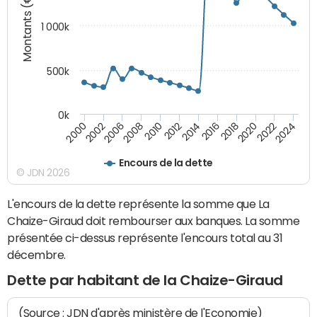
Montants (€)
1 000k
500k
0k
2014
2008
2000
2024
2018
2012
2006
2022
2016
2010
2002
2020
Encours de la dette
© JDN 2026
L'encours de la dette représente la somme que La
Chaize-Giraud doit rembourser aux banques. La somme
présentée ci-dessus représente l'encours total au 31
décembre.
Dette par habitant de la Chaize-Giraud
(Source : JDN d'après ministère de l'Economie)