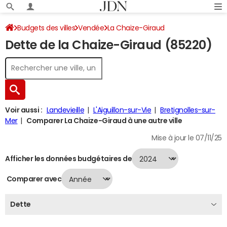
Budgets des villes
Vendée
La Chaize-Giraud
Dette de la Chaize-Giraud (85220)
Dette au 31/12/2024
Voir aussi :
Landevieille
L'Aiguillon-sur-Vie
Bretignolles-sur-
Mer
Comparer La Chaize-Giraud à une autre ville
Mise à jour le 07/11/25
Afficher les données budgétaires de
Comparer avec
Dette