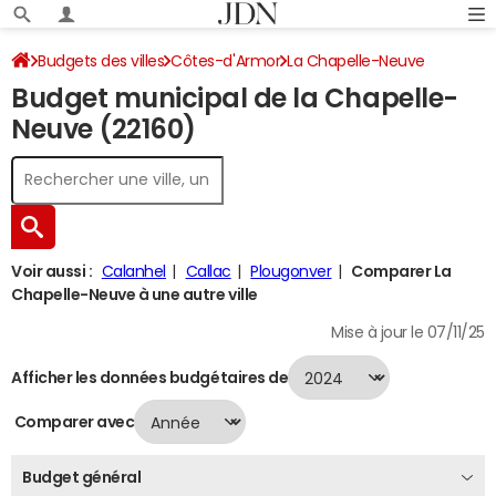
Budgets des villes
Côtes-d'Armor
La Chapelle-Neuve
Budget municipal de la Chapelle-
Budget 2024
Neuve (22160)
Voir aussi :
Calanhel
Callac
Plougonver
Comparer La
Chapelle-Neuve à une autre ville
Mise à jour le 07/11/25
Afficher les données budgétaires de
Comparer avec
Budget général