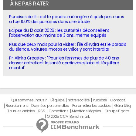
À NE PAS RATER
Punaises de lit : cette poudre ménagère à quelques euros
a tué 100% des punaises dans une étude
Eclipse du 12 août 2026 : les autorités déconseillent
l'observation aux moins de 3 ans, même équipés
Plus que deux mois pour la visiter : l'île d'Hydra est le paradis
du silence, voitures, motos et vélos y sont interdits
Pr. Alinka Greasley : "Pour les femmes de plus de 40 ans,
danser entretient la santé cardiovasculaire et l'équilibre
mental"
Qui sommes-nous ?
L'équipe
Notre société
Publicité
Contact
Recrutement
Données personnelles
Paramétrer les cookies
Gérer Utiq
Tous les articles
RSS
Corrections
Mentions légales
Groupe Figaro
© 2025 CCM Benchmark