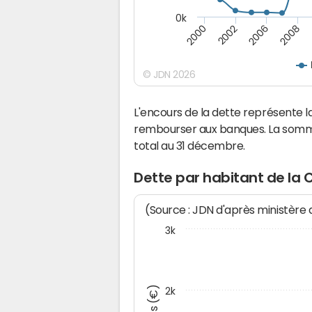
0k
2008
2006
2002
2000
© JDN 2026
L'encours de la dette représente 
rembourser aux banques. La somm
total au 31 décembre.
Dette par habitant de la
(Source : JDN d'après ministère
3k
2k