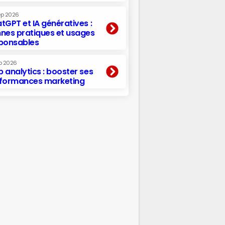
ep 2026
tGPT et IA génératives :
nes pratiques et usages
ponsables
p 2026
 analytics : booster ses
formances marketing