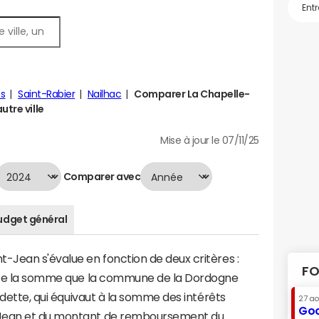
s
Saint-Rabier
Nailhac
Comparer La Chapelle-
utre ville
Mise à jour le 07/11/25
Comparer avec
udget général
-Jean s'évalue en fonction de deux critères :
FO
sente la somme que la commune de la Dordogne
a dette, qui équivaut à la somme des intérêts
27 a
Goo
-Jean et du montant de remboursement du