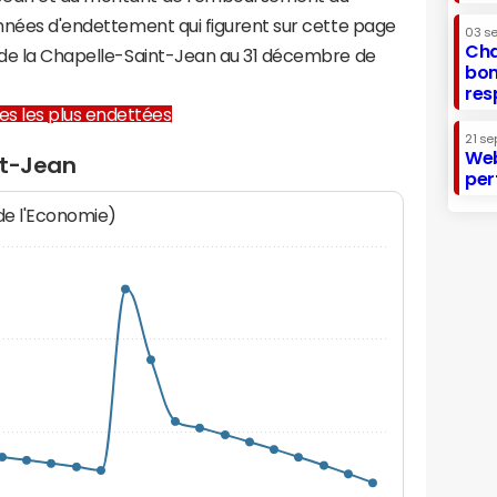
onnées d'endettement qui figurent sur cette page
03 s
Cha
e de la Chapelle-Saint-Jean au 31 décembre de
bon
res
lles les plus endettées
21 se
Web
nt-Jean
per
 de l'Economie)