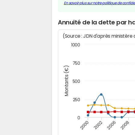
En savoir plus sur notre politique de confiden
Annuité de la dette par h
(Source : JDN d'après ministère
1000
750
Montants (€)
500
250
0
2000
2002
2006
2008