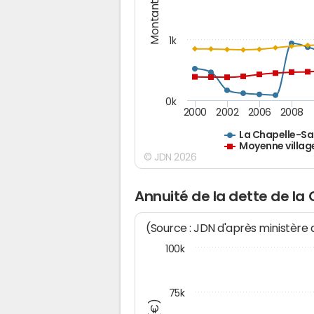
Montants (€)
1k
0k
2000
2002
2006
2008
La Chapelle-Sa
Moyenne villag
© JDN 2026
Annuité de la dette de la
(Source : JDN d'après ministère
100k
75k