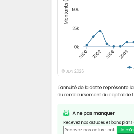
Montants (€)
50k
25k
0k
2008
2000
2002
2006
© JDN 2026
L'annuité de la dette représente 
du remboursement du capital de L
A ne pas manquer
Recevez nos astuces et bons plans 
Je m'