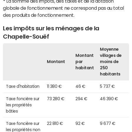
*
La somme des impôts, des taxes et de la dotation
globale de fonctionnement ne correspond pas au total
des produits de fonctionnement.
Les impôts sur les ménages de la
Chapelle-Souëf
Moyenne
Montant
villages de
Montant
par
moins de
habitant
250
habitants
Taxe d'habitation
11 380 €
46 €
5 737 €
Taxe foncière sur
73 280 €
294 €
46 390 €
les propriétés
bâties
Taxe foncière sur
22 810 €
92 €
9 677 €
les propriétés non