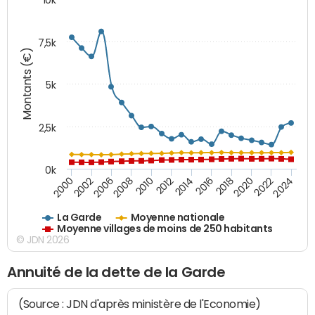
7,5k
Montants (€)
5k
2,5k
0k
2014
2000
2024
2012
2022
2010
2020
2008
2018
2006
2016
2002
La Garde
Moyenne nationale
Moyenne villages de moins de 250 habitants
© JDN 2026
Annuité de la dette de la Garde
(Source : JDN d'après ministère de l'Economie)