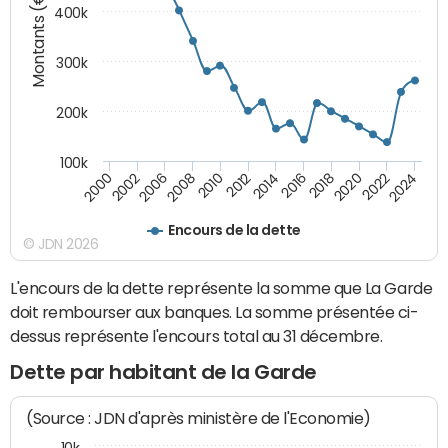
Montants (€)
400k
300k
200k
100k
2000
2022
2016
2010
2002
2024
2018
2012
2006
2020
2014
2008
Encours de la dette
© JDN 2026
L'encours de la dette représente la somme que La Garde
doit rembourser aux banques. La somme présentée ci-
dessus représente l'encours total au 31 décembre.
Dette par habitant de la Garde
(Source : JDN d'après ministère de l'Economie)
10k