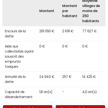
Moyenne
Montant
villages de
Montant
par
moins de
habitant
250
habitants
Encours de la
261 050 €
2 691 €
77 627 €
dette
Aide aux
0 €
0 €
0 €
collectivités ayant
souscrit des
emprunts
toxiques
Annuité de la
24 940 €
257 €
14 425 €
dette
Capacité de
1,8 an(s)
-
4,0 an(s)
désendettement