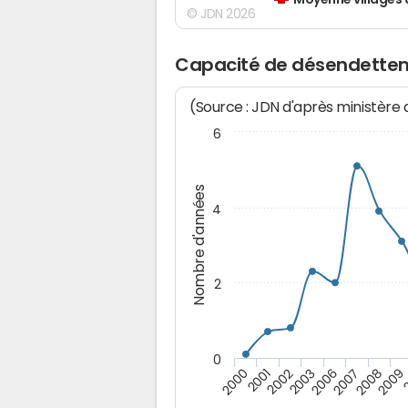
Moyenne villages 
© JDN 2026
Capacité de désendettem
(Source : JDN d'après ministère
6
Nombre d'années
4
2
0
2003
2006
2007
2008
2009
2000
2001
2002