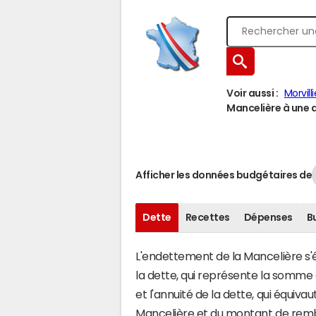
Voir aussi :
Morvilli
Mancelière à une a
Afficher les données budgétaires de
Dette
Recettes
Dépenses
B
L'endettement de la Mancelière s'é
la dette, qui représente la somme
et l'annuité de la dette, qui équiv
Mancelière et du montant de remb