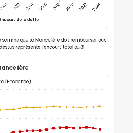
2016
2014
2012
2010
2024
2022
2020
2018
Encours de la dette
la somme que La Mancelière doit rembourser aux
ssus représente l'encours total au 31
Mancelière
 de l'Economie)