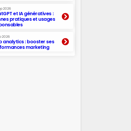
ep 2026
tGPT et IA génératives :
nes pratiques et usages
ponsables
p 2026
 analytics : booster ses
formances marketing