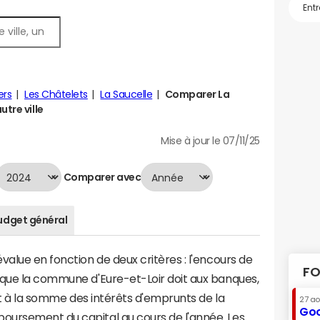
ers
Les Châtelets
La Saucelle
Comparer La
utre ville
Mise à jour le 07/11/25
Comparer avec
udget général
value en fonction de deux critères : l'encours de
FO
 que la commune d'Eure-et-Loir doit aux banques,
aut à la somme des intérêts d'emprunts de la
27 a
Goo
oursement du capital au cours de l'année. Les