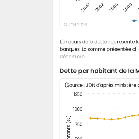
2008
2006
2002
2000
© JDN 2026
L'encours de la dette représente 
banques. La somme présentée ci-de
décembre.
Dette par habitant de la 
(Source : JDN d'après ministère
1250
1000
Montants (€)
750