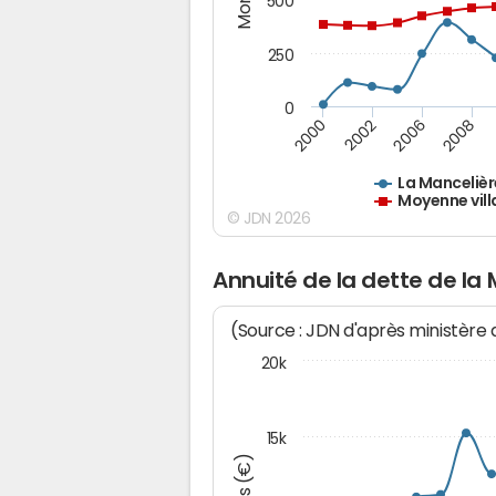
500
250
0
2000
2002
2006
2008
La Mancelièr
Moyenne vill
© JDN 2026
Annuité de la dette de la
(Source : JDN d'après ministère
20k
15k