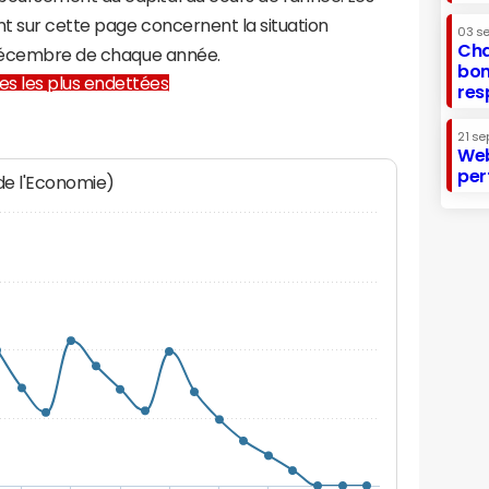
t sur cette page concernent la situation
03 s
Cha
 décembre de chaque année.
bon
lles les plus endettées
res
21 se
Web
per
 de l'Economie)