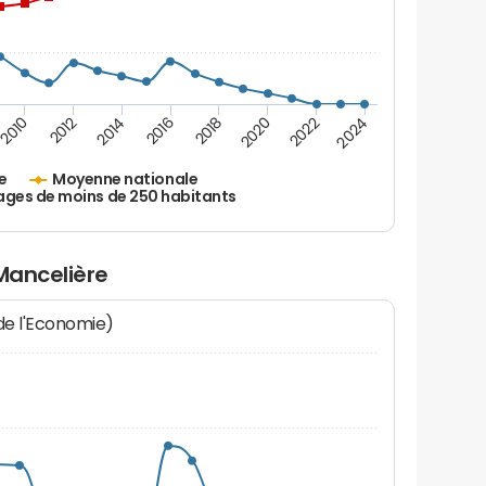
2010
2012
2014
2016
2018
2020
2022
2024
e
Moyenne nationale
ages de moins de 250 habitants
 Mancelière
 de l'Economie)