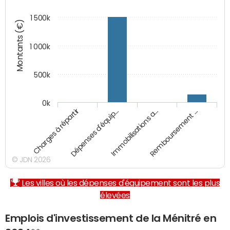
1 500k
Montants (€)
1 000k
500k
0k
Charges à répartir
Dépenses d'équip…
Immobilisations a…
Remboursement …
© JDN 2026
Les villes où les dépenses d'équipement sont les plus
élevées
Emplois d'investissement de la Ménitré en