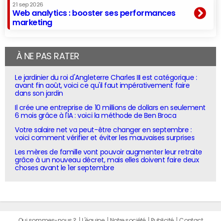
21 sep 2026
Web analytics : booster ses performances
marketing
À NE PAS RATER
Le jardinier du roi d'Angleterre Charles III est catégorique :
avant fin août, voici ce qu'il faut impérativement faire
dans son jardin
Il crée une entreprise de 10 millions de dollars en seulement
6 mois grâce à l'IA : voici la méthode de Ben Broca
Votre salaire net va peut-être changer en septembre :
voici comment vérifier et éviter les mauvaises surprises
Les mères de famille vont pouvoir augmenter leur retraite
grâce à un nouveau décret, mais elles doivent faire deux
choses avant le 1er septembre
Qui sommes-nous ?
L'équipe
Notre société
Publicité
Contact