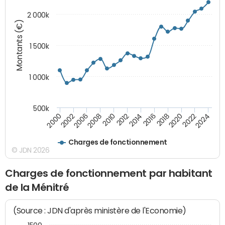
2 000k
Montants (€)
1 500k
1 000k
500k
2014
2008
2000
2024
2018
2012
2006
2022
2016
2010
2002
2020
Charges de fonctionnement
© JDN 2026
Charges de fonctionnement par habitant
de la Ménitré
(Source : JDN d'après ministère de l'Economie)