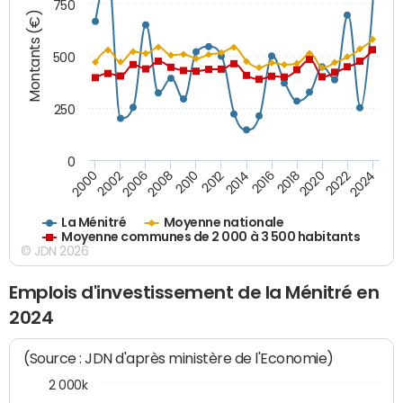
750
Montants (€)
500
250
0
2018
2002
2022
2008
2012
2016
2000
2020
2006
2024
2010
2014
La Ménitré
Moyenne nationale
Moyenne communes de 2 000 à 3 500 habitants
© JDN 2026
Emplois d'investissement de la Ménitré en
2024
(Source : JDN d'après ministère de l'Economie)
2 000k