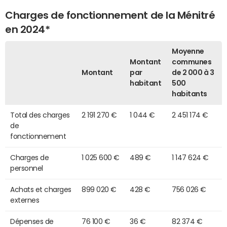
Charges de fonctionnement de la Ménitré
en 2024*
Moyenne
Montant
communes
Montant
par
de 2 000 à 3
habitant
500
habitants
Total des charges
2 191 270 €
1 044 €
2 451 174 €
de
fonctionnement
Charges de
1 025 600 €
489 €
1 147 624 €
personnel
Achats et charges
899 020 €
428 €
756 026 €
externes
Dépenses de
76 100 €
36 €
82 374 €