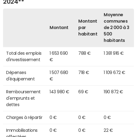
2024**
Moyenne
Montant
communes
Montant
par
de 2 000 à 3
habitant
500
habitants
Total des emplois
1 653 690
788 €
1 381 916 €
d'investissement
€
Dépenses
1 507 680
718 €
1 109 672 €
d'équipement
€
Remboursement
143 980 €
69 €
190 872 €
d'emprunts et
dettes
Charges à répartir
0 €
0 €
0 €
Immobilisations
0 €
0 €
22 €
affectées,