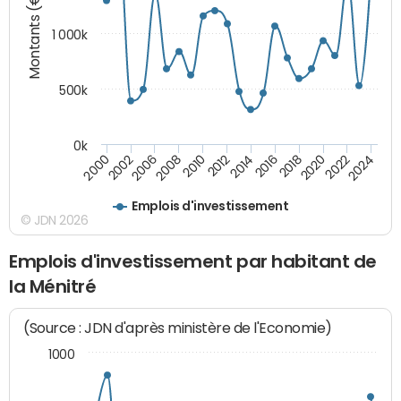
Montants (€)
1 000k
500k
0k
2014
2008
2000
2024
2018
2012
2006
2022
2016
2010
2002
2020
Emplois d'investissement
© JDN 2026
Emplois d'investissement par habitant de
la Ménitré
(Source : JDN d'après ministère de l'Economie)
1000