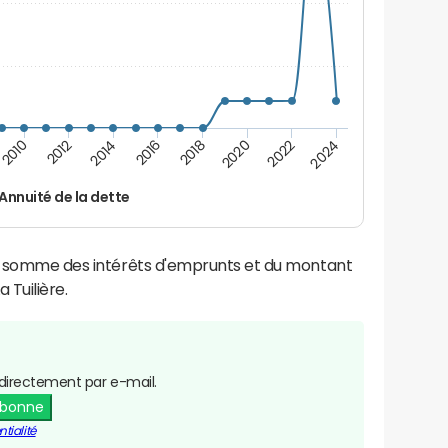
2024
2022
2020
2018
2016
2014
2012
2010
Annuité de la dette
la somme des intérêts d'emprunts et du montant
Tuilière.
directement par e-mail.
abonne
tialité