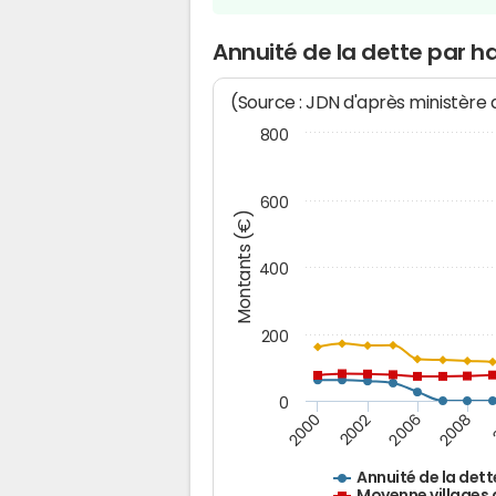
Annuité de la dette par ha
(Source : JDN d'après ministère
800
600
Montants (€)
400
200
0
2008
2006
2002
2000
Annuité de la dett