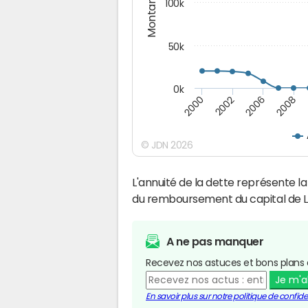
Montants (€)
100k
50k
0k
2008
2006
2002
2000
© JDN 2026
L'annuité de la dette représente 
du remboursement du capital de La 
A ne pas manquer
Recevez nos astuces et bons plans 
Je m'
En savoir plus sur notre politique de confiden