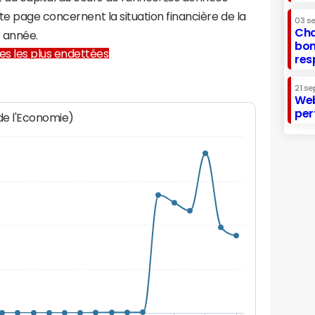
te page concernent la situation financière de la
03 s
Cha
 année.
bon
lles les plus endettées
res
21 se
Web
per
 de l'Economie)