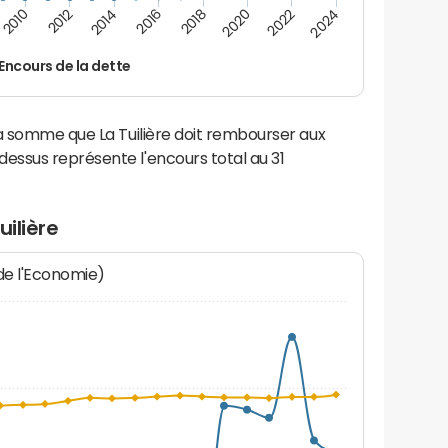
2014
2024
2012
2022
2010
2020
2018
2016
Encours de la dette
la somme que La Tuilière doit rembourser aux
ssus représente l'encours total au 31
uilière
 de l'Economie)