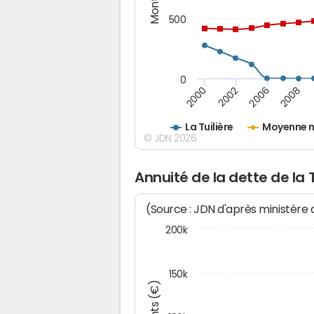
500
0
2000
2002
2006
2008
La Tuilière
Moyenne n
© JDN 2026
Annuité de la dette de la T
(Source : JDN d'après ministère
200k
150k