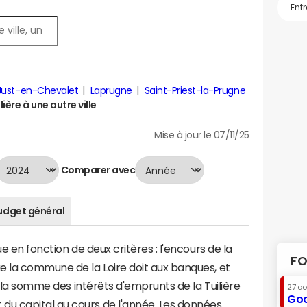
Just-en-Chevalet
Laprugne
Saint-Priest-la-Prugne
ière à une autre ville
Mise à jour le 07/11/25
Comparer avec
udget général
e en fonction de deux critères : l'encours de la
FO
e la commune de la Loire doit aux banques, et
 à la somme des intérêts d'emprunts de la Tuilière
27 a
Goo
u capital au cours de l'année. Les données