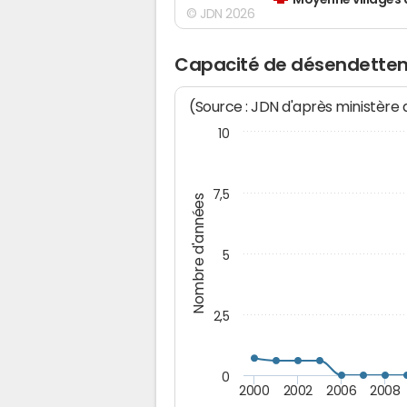
Moyenne villages 
© JDN 2026
Capacité de désendetteme
(Source : JDN d'après ministère
10
7,5
Nombre d'années
5
2,5
0
2000
2002
2006
2008