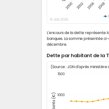
2000
2008
2006
2002
© JDN 2026
L'encours de la dette représente 
banques. La somme présentée ci-de
décembre.
Dette par habitant de la T
(Source : JDN d'après ministère
1500
Montants (€)
1000