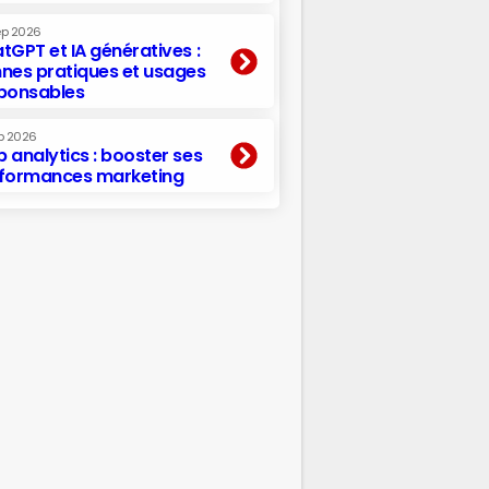
ep 2026
tGPT et IA génératives :
nes pratiques et usages
ponsables
p 2026
 analytics : booster ses
formances marketing