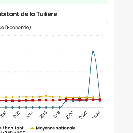
bitant de la Tuilière
 de l'Economie)
2016
2014
2012
2010
2024
2022
2020
2018
e / habitant
Moyenne nationale