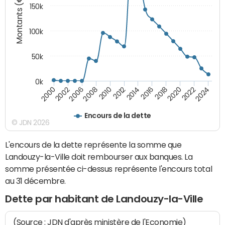
Montants (€)
150k
100k
50k
0k
2008
2022
2002
2018
2014
2010
2024
2006
2020
2000
2016
2012
Encours de la dette
© JDN 2026
L'encours de la dette représente la somme que
Landouzy-la-Ville doit rembourser aux banques. La
somme présentée ci-dessus représente l'encours total
au 31 décembre.
Dette par habitant de Landouzy-la-Ville
(Source : JDN d'après ministère de l'Economie)