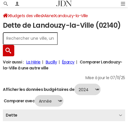
Budgets des villes
Aisne
Landouzy-la-Ville
Dette de Landouzy-la-Ville (02140)
Dette au 31/12/2024
Voir aussi :
La Hérie
Bucilly
Éparcy
Comparer Landouzy-
la-Ville à une autre ville
Mise à jour le 07/11/25
Afficher les données budgétaires de
Comparer avec
Dette