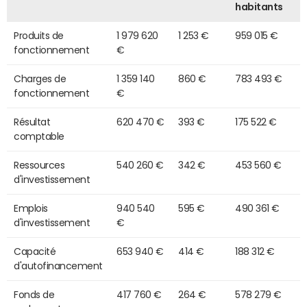
habitants
Produits de
1 979 620
1 253 €
959 015 €
fonctionnement
€
Charges de
1 359 140
860 €
783 493 €
fonctionnement
€
Résultat
620 470 €
393 €
175 522 €
comptable
Ressources
540 260 €
342 €
453 560 €
d'investissement
Emplois
940 540
595 €
490 361 €
d'investissement
€
Capacité
653 940 €
414 €
188 312 €
d'autofinancement
Fonds de
417 760 €
264 €
578 279 €