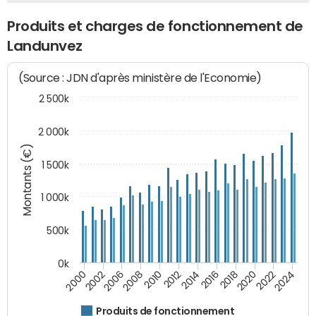
Produits et charges de fonctionnement de
Landunvez
(Source : JDN d'après ministère de l'Economie)
2 500k
2 000k
Montants (€)
1 500k
1 000k
500k
0k
2014
2008
2000
2024
2018
2012
2006
2022
2016
2010
2002
2020
Produits de fonctionnement