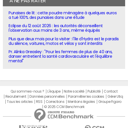
À NE PAS RATER
Punaises de lit : cette poudre ménagère à quelques euros
a tué 100% des punaises dans une étude
Eclipse du 12 août 2026 : les autorités déconseillent
l'observation aux moins de 3 ans, même équipés
Plus que deux mois pour la visiter : l'île d'Hydra est le paradis
du silence, voitures, motos et vélos y sont interdits
Pr. Alinka Greasley : "Pour les femmes de plus de 40 ans,
danser entretient la santé cardiovasculaire et l'équilibre
mental"
Qui sommes-nous ?
L'équipe
Notre société
Publicité
Contact
Recrutement
Données personnelles
Paramétrer les cookies
Gérer Utiq
Tous les articles
RSS
Corrections
Mentions légales
Groupe Figaro
© 2025 CCM Benchmark