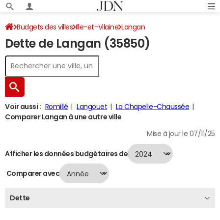
Budgets des villes
Ille-et-Vilaine
Langan
Dette de Langan (35850)
Dette au 31/12/2024
Voir aussi :
Romillé
Langouet
La Chapelle-Chaussée
Comparer Langan à une autre ville
Mise à jour le 07/11/25
Afficher les données budgétaires de
Comparer avec
Dette