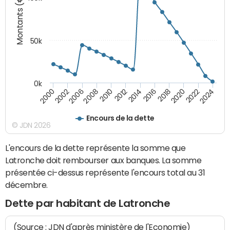
Montants (€)
50k
0k
2024
2002
2010
2016
2022
2000
2008
2014
2020
2006
2012
2018
Encours de la dette
© JDN 2026
L'encours de la dette représente la somme que
Latronche doit rembourser aux banques. La somme
présentée ci-dessus représente l'encours total au 31
décembre.
Dette par habitant de Latronche
(Source : JDN d'après ministère de l'Economie)