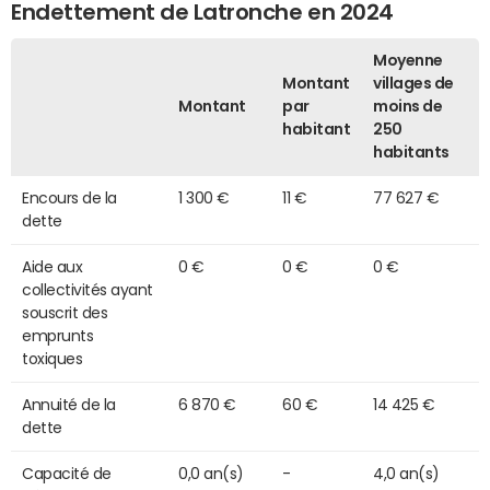
Endettement de Latronche en 2024
Moyenne
Montant
villages de
Montant
par
moins de
habitant
250
habitants
Encours de la
1 300 €
11 €
77 627 €
dette
Aide aux
0 €
0 €
0 €
collectivités ayant
souscrit des
emprunts
toxiques
Annuité de la
6 870 €
60 €
14 425 €
dette
Capacité de
0,0 an(s)
-
4,0 an(s)