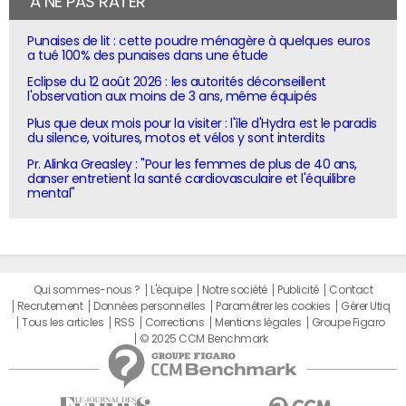
À NE PAS RATER
Punaises de lit : cette poudre ménagère à quelques euros
a tué 100% des punaises dans une étude
Eclipse du 12 août 2026 : les autorités déconseillent
l'observation aux moins de 3 ans, même équipés
Plus que deux mois pour la visiter : l'île d'Hydra est le paradis
du silence, voitures, motos et vélos y sont interdits
Pr. Alinka Greasley : "Pour les femmes de plus de 40 ans,
danser entretient la santé cardiovasculaire et l'équilibre
mental"
Qui sommes-nous ?
L'équipe
Notre société
Publicité
Contact
Recrutement
Données personnelles
Paramétrer les cookies
Gérer Utiq
Tous les articles
RSS
Corrections
Mentions légales
Groupe Figaro
© 2025 CCM Benchmark