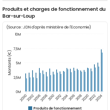
Produits et charges de fonctionnement du
Bar-sur-Loup
(Source : JDN d'après ministère de l'Economie)
10M
7,5M
Montants (€)
5M
2,5M
0M
2000
2002
2006
2008
2010
2012
2014
2016
2018
2020
2022
2024
Produits de fonctionnement