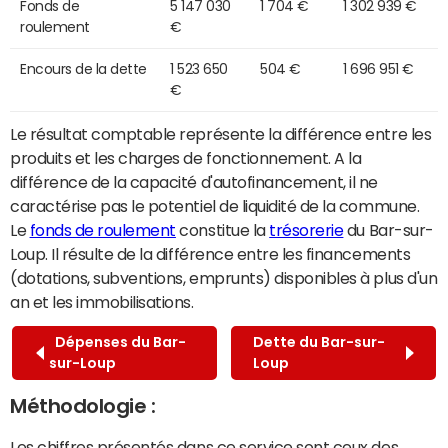
Fonds de
5 147 030
1 704 €
1 302 939 €
roulement
€
Encours de la dette
1 523 650
504 €
1 696 951 €
€
Le résultat comptable représente la différence entre les
produits et les charges de fonctionnement. A la
différence de la capacité d'autofinancement, il ne
caractérise pas le potentiel de liquidité de la commune.
Le
fonds de roulement
constitue la
trésorerie
du Bar-sur-
Loup. Il résulte de la différence entre les financements
(dotations, subventions, emprunts) disponibles à plus d'un
an et les immobilisations.
Dépenses du Bar-
Dette du Bar-sur-
sur-Loup
Loup
Méthodologie :
Les chiffres présentés dans ce service sont ceux des