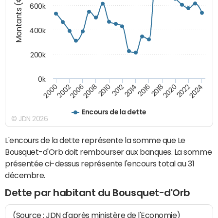
Montants (€)
600k
400k
200k
0k
2016
2014
2012
2010
2008
2006
2002
2000
2024
2022
2020
2018
Encours de la dette
© JDN 2026
L'encours de la dette représente la somme que Le
Bousquet-d'Orb doit rembourser aux banques. La somme
présentée ci-dessus représente l'encours total au 31
décembre.
Dette par habitant du Bousquet-d'Orb
(Source : JDN d'après ministère de l'Economie)