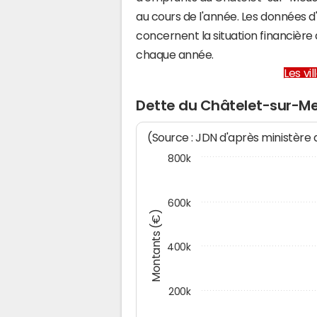
au cours de l'année. Les données 
concernent la situation financièr
chaque année.
Les vi
Dette du Châtelet-sur-M
(Source : JDN d'après ministère
800k
600k
Montants (€)
400k
200k