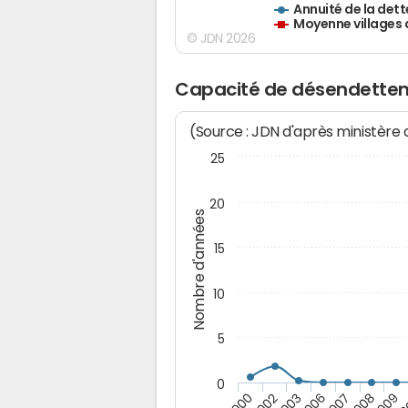
Annuité de la dett
Moyenne villages 
© JDN 2026
Capacité de désendette
(Source : JDN d'après ministère
25
20
Nombre d'années
15
10
5
0
2003
2
2002
2009
2000
2008
2007
2006