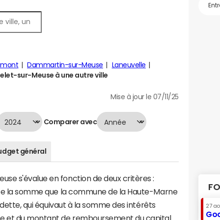
émont
Dammartin-sur-Meuse
Laneuvelle
let-sur-Meuse à une autre ville
Mise à jour le 07/11/25
Comparer avec
udget général
se s'évalue en fonction de deux critères :
FO
sente la somme que la commune de la Haute-Marne
a dette, qui équivaut à la somme des intérêts
27 a
Goo
e et du montant de remboursement du capital