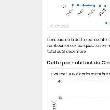
0k
2000
2008
2006
2002
© JDN 2026
L'encours de la dette représente
rembourser aux banques. La somm
total au 31 décembre.
Dette par habitant du Ch
(Source : JDN d'après ministère
4k
3k