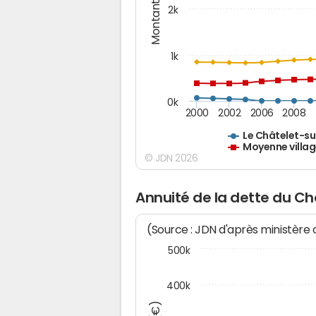
Montants (€)
2k
1k
0k
2000
2002
2006
2008
Le Châtelet-s
Moyenne villag
© JDN 2026
Annuité de la dette du C
(Source : JDN d'après ministère
500k
400k