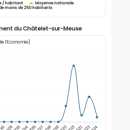
e / habitant
Moyenne nationale
de moins de 250 habitants
ment du Châtelet-sur-Meuse
 de l'Economie)
010
2017
2022
2015
2021
2014
2020
2013
2019
2024
2011
2018
2023