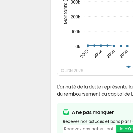
Montants (€)
300k
200k
100k
0k
2000
2008
2006
2002
© JDN 2026
L'annuité de la dette représente 
du remboursement du capital de 
A ne pas manquer
Recevez nos astuces et bons plans 
Je m'