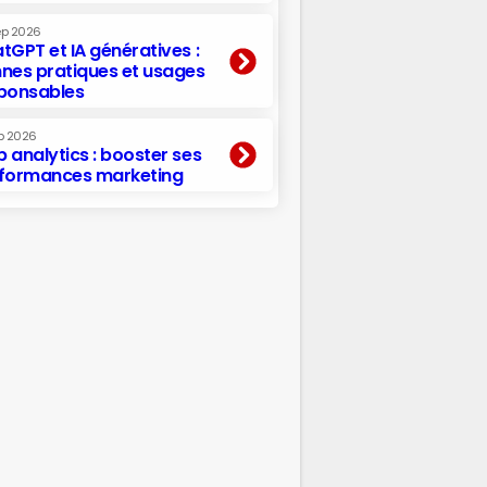
ep 2026
tGPT et IA génératives :
nes pratiques et usages
ponsables
p 2026
 analytics : booster ses
formances marketing