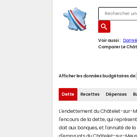
Voir aussi :
Damr
Comparer Le Châte
Afficher les données budgétaires de
Dette
Recettes
Dépenses
B
L'endettement du Châtelet-sur-Meu
l'encours de la dette, qui repré
doit aux banques, et l'annuité de l
d'emprunts du Châtelet-sur-Meus