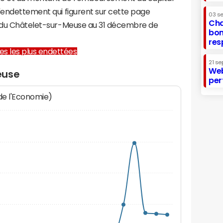
d'endettement qui figurent sur cette page
03 s
Cha
e du Châtelet-sur-Meuse au 31 décembre de
bon
res
lles les plus endettées
21 se
Web
euse
per
 de l'Economie)