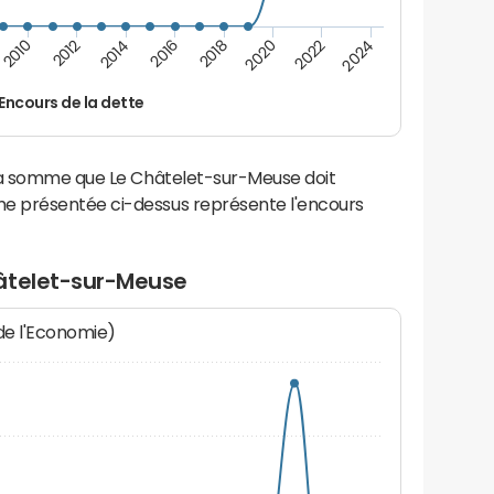
2014
2024
2012
2022
2010
2020
2018
2016
Encours de la dette
 la somme que Le Châtelet-sur-Meuse doit
e présentée ci-dessus représente l'encours
âtelet-sur-Meuse
 de l'Economie)