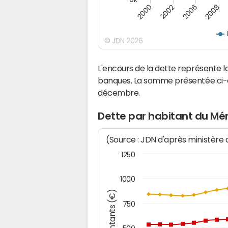
2000
2008
2006
2002
© JDN 2026
L'encours de la dette représente 
banques. La somme présentée ci-de
décembre.
Dette par habitant du Mén
(Source : JDN d'après ministère
1250
1000
Montants (€)
750