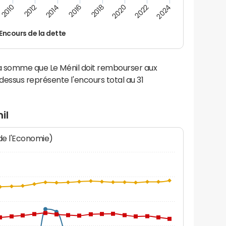
2014
2024
2012
2022
2010
2020
2018
2016
Encours de la dette
la somme que Le Ménil doit rembourser aux
ssus représente l'encours total au 31
il
 de l'Economie)