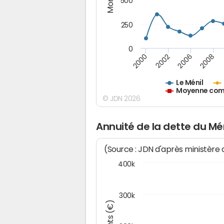
500
250
0
2000
2002
2006
2008
Le Ménil
Moyenne comm
© JDN 2026
Annuité de la dette du Mén
(Source : JDN d'après ministère
400k
300k