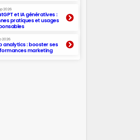
ep 2026
tGPT et IA génératives :
nes pratiques et usages
ponsables
p 2026
 analytics : booster ses
formances marketing