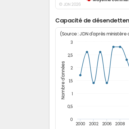
Moyenne communes
© JDN 2026
Capacité de désendettem
(Source : JDN d'après ministère
3
2,5
Nombre d'années
2
1,5
1
0,5
0
2000
2002
2006
2008