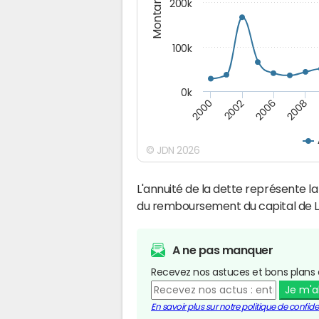
Montants (€)
200k
100k
0k
2000
2008
2006
2002
© JDN 2026
L'annuité de la dette représente 
du remboursement du capital de Le
A ne pas manquer
Recevez nos astuces et bons plans 
Je m'
En savoir plus sur notre politique de confiden