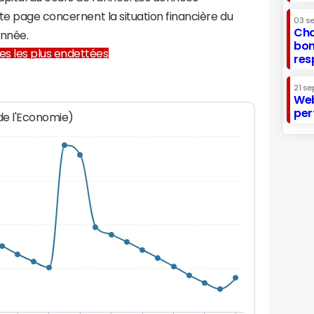
te page concernent la situation financière du
03 s
Cha
année.
bon
lles les plus endettées
res
21 se
Web
per
 de l'Economie)