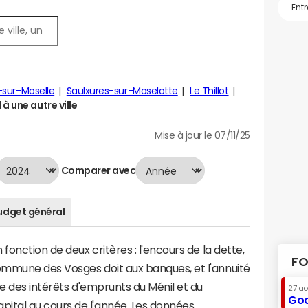
-sur-Moselle
Saulxures-sur-Moselotte
Le Thillot
à une autre ville
Mise à jour le 07/11/25
Comparer avec
udget général
fonction de deux critères : l'encours de la dette,
FO
mmune des Vosges doit aux banques, et l'annuité
me des intérêts d'emprunts du Ménil et du
27 a
Goo
tal au cours de l'année. Les données