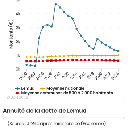
4k
Montants (€)
3k
2k
1k
0k
2016
2014
2012
2010
2008
2006
2002
2000
2024
2022
2020
2018
Lemud
Moyenne nationale
Moyenne communes de 500 à 2 000 habitants
© JDN 2026
Annuité de la dette de Lemud
(Source : JDN d'après ministère de l'Economie)