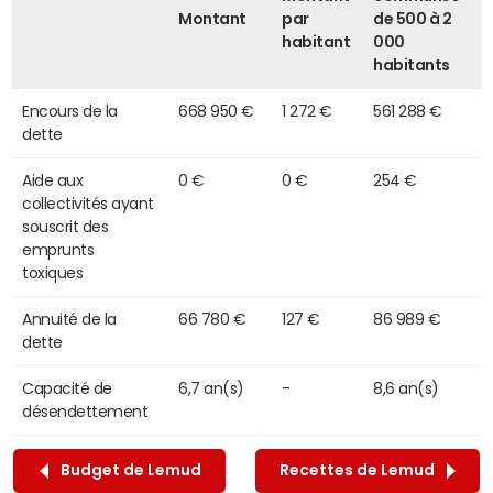
Montant
par
de 500 à 2
habitant
000
habitants
Encours de la
668 950 €
1 272 €
561 288 €
dette
Aide aux
0 €
0 €
254 €
collectivités ayant
souscrit des
emprunts
toxiques
Annuité de la
66 780 €
127 €
86 989 €
dette
Capacité de
6,7 an(s)
-
8,6 an(s)
désendettement
Budget de Lemud
Recettes de Lemud