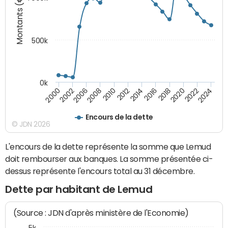
Montants (€)
500k
0k
2016
2014
2012
2010
2008
2006
2002
2000
2024
2022
2020
2018
Encours de la dette
© JDN 2026
L'encours de la dette représente la somme que Lemud
doit rembourser aux banques. La somme présentée ci-
dessus représente l'encours total au 31 décembre.
Dette par habitant de Lemud
(Source : JDN d'après ministère de l'Economie)
5k