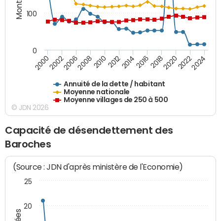
100
0
2014
2008
2000
2024
2018
2012
2006
2022
2016
2010
2002
2020
Annuité de la dette / habitant
Moyenne nationale
Moyenne villages de 250 à 500
© JDN 2026
Capacité de désendettement des
Baroches
(Source : JDN d'après ministère de l'Economie)
25
20