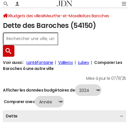
Budgets des villes
Meurthe-et-Moselle
Les Baroches
Dette des Baroches (54150)
Dette au 31/12/2024
Voir aussi :
Lantéfontaine
Valleroy
Lubey
Comparer Les
Baroches à une autre ville
Mise à jour le 07/11/25
Afficher les données budgétaires de
Comparer avec
Dette