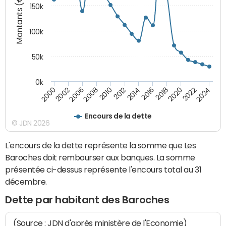
Montants (€)
150k
100k
50k
0k
2008
2022
2002
2018
2014
2010
2024
2006
2020
2000
2016
2012
Encours de la dette
© JDN 2026
L'encours de la dette représente la somme que Les
Baroches doit rembourser aux banques. La somme
présentée ci-dessus représente l'encours total au 31
décembre.
Dette par habitant des Baroches
(Source : JDN d'après ministère de l'Economie)