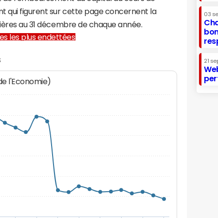
t qui figurent sur cette page concernent la
03 s
Cha
ivières au 31 décembre de chaque année.
bon
lles les plus endettées
res
s
21 se
Web
per
 de l'Economie)