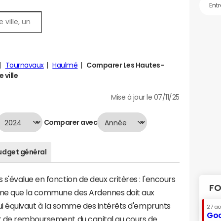
Tournavaux
Haulmé
Comparer Les Hautes-
 ville
Mise à jour le 07/11/25
Comparer avec
udget général
s'évalue en fonction de deux critères : l'encours
FO
omme que la commune des Ardennes doit aux
 qui équivaut à la somme des intérêts d'emprunts
27 a
Goo
t de remboursement du capital au cours de