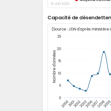
Moyenne communes
© JDN 2026
Capacité de désendettem
(Source : JDN d'après ministère
25
20
Nombre d'années
15
10
5
0
200
2007
2003
2001
2008
2006
2002
2000