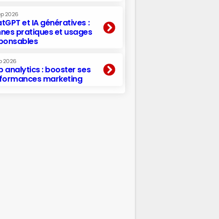
ep 2026
tGPT et IA génératives :
nes pratiques et usages
ponsables
p 2026
 analytics : booster ses
formances marketing