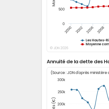
500
0
2000
2002
2006
2008
Les Hautes-Ri
Moyenne comm
© JDN 2026
Annuité de la dette des H
(Source : JDN d'après ministère
300k
250k
200k