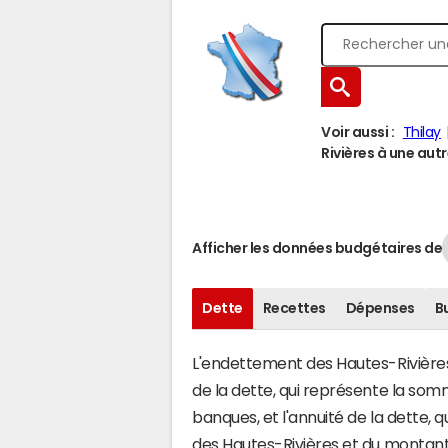
Voir aussi :
Thilay
Rivières à une autre
Afficher les données budgétaires de
Dette
Recettes
Dépenses
B
L'endettement des Hautes-Rivières 
de la dette, qui représente la s
banques, et l'annuité de la dette,
des Hautes-Rivières et du montan