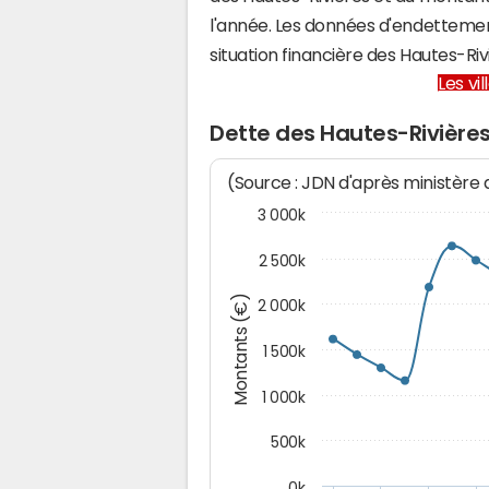
l'année. Les données d'endettemen
situation financière des Hautes-R
Les vi
Dette des Hautes-Rivière
(Source : JDN d'après ministère
3 000k
2 500k
Montants (€)
2 000k
1 500k
1 000k
500k
0k