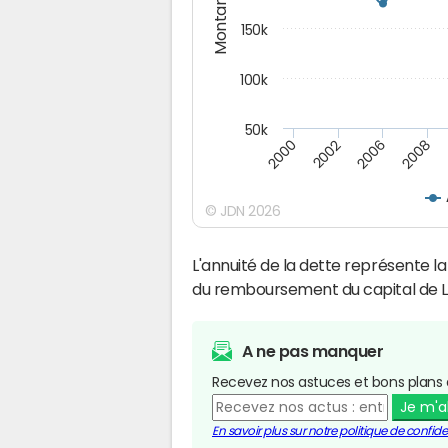
Montants (€)
150k
100k
50k
2008
2006
2002
2000
© JDN 2026
L'annuité de la dette représente 
du remboursement du capital de Le
A ne pas manquer
Recevez nos astuces et bons plans 
Je m'
En savoir plus sur notre politique de confiden