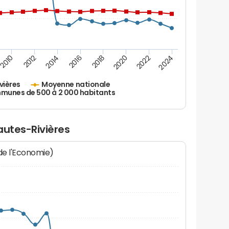
2010
2012
2014
2016
2018
2020
2022
2024
vières
Moyenne nationale
unes de 500 à 2 000 habitants
autes-Rivières
 de l'Economie)