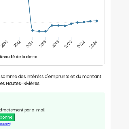
2024
2022
2020
2018
2016
2014
2012
2010
Annuité de la dette
la somme des intérêts d'emprunts et du montant
s Hautes-Rivières.
directement par e-mail.
abonne
tialité