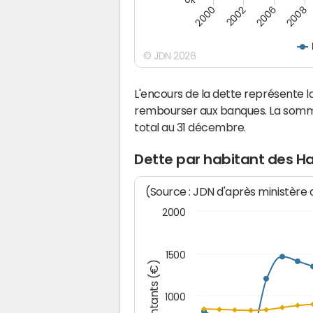
2000
2002
2006
2008
© JDN 2026
L'encours de la dette représente 
rembourser aux banques. La somm
total au 31 décembre.
Dette par habitant des Ha
(Source : JDN d'après ministère
2000
1500
Montants (€)
1000