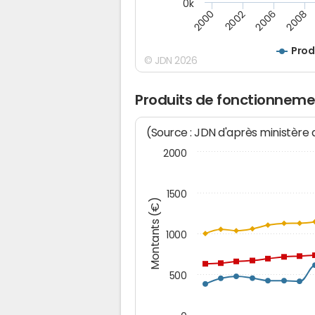
0k
2008
2002
2006
2000
Prod
© JDN 2026
Produits de fonctionneme
(Source : JDN d'après ministère
2000
1500
Montants (€)
1000
500