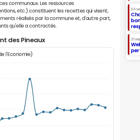
ices communaux. Les ressources
03 s
ions, etc.) constituent les recettes qui visent,
Cha
sements réalisés par la commune et, d'autre part,
bon
ts qu'elle a contractés.
res
nt des Pineaux
21 se
Web
per
 de l'Economie)