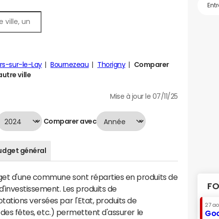
rs-sur-le-Lay
Bournezeau
Thorigny
Comparer
utre ville
Mise à jour le 07/11/25
Comparer avec
udget général
dget d'une commune sont réparties en produits de
FO
'investissement. Les produits de
ations versées par l'Etat, produits de
27 a
s des fêtes, etc.) permettent d'assurer le
Goo