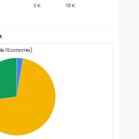
0 €
131 €
x
 de l'Economie)