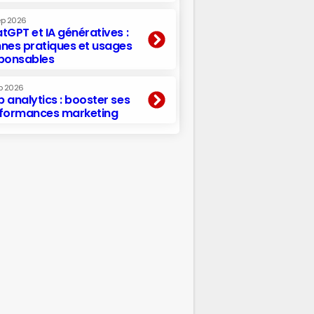
ep 2026
tGPT et IA génératives :
nes pratiques et usages
ponsables
p 2026
 analytics : booster ses
formances marketing