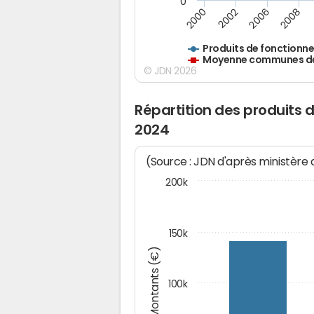
0
2000
2002
2006
2008
Produits de fonctionn
Moyenne communes de 
© JDN 2026
Répartition des produits
2024
(Source : JDN d'après ministère
200k
150k
Montants (€)
100k