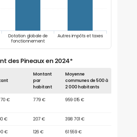
Dotation globale de
Autres impôts et taxes
fonctionnement
nt des Pineaux en 2024*
Montant
Moyenne
tant
par
communes de 500 à
habitant
2 000 habitants
470 €
779 €
959 015 €
30 €
207 €
398 701 €
00 €
126 €
61 559 €