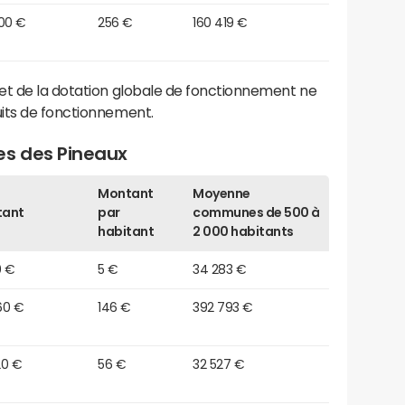
600 €
256 €
160 419 €
et de la dotation globale de fonctionnement ne
its de fonctionnement.
es des Pineaux
Montant
Moyenne
tant
par
communes de 500 à
habitant
2 000 habitants
0 €
5 €
34 283 €
60 €
146 €
392 793 €
20 €
56 €
32 527 €