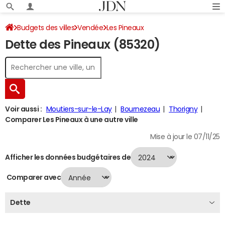
Budgets des villes
Vendée
Les Pineaux
Dette des Pineaux (85320)
Dette au 31/12/2024
Voir aussi :
Moutiers-sur-le-Lay
Bournezeau
Thorigny
Comparer Les Pineaux à une autre ville
Mise à jour le 07/11/25
Afficher les données budgétaires de
Comparer avec
Dette