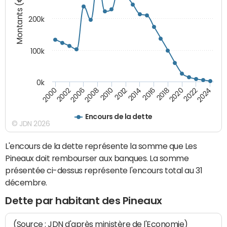
Montants (€)
200k
100k
0k
2000
2022
2016
2010
2002
2024
2018
2012
2006
2020
2014
2008
Encours de la dette
© JDN 2026
L'encours de la dette représente la somme que Les
Pineaux doit rembourser aux banques. La somme
présentée ci-dessus représente l'encours total au 31
décembre.
Dette par habitant des Pineaux
(Source : JDN d'après ministère de l'Economie)