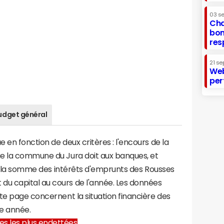
03 s
Cha
bon
res
21 se
Web
per
udget général
 en fonction de deux critères : l'encours de la
e la commune du Jura doit aux banques, et
t à la somme des intérêts d'emprunts des Rousses
u capital au cours de l'année. Les données
te page concernent la situation financière des
e année.
lles les plus endettées