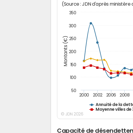
(Source : JDN d'après ministère
350
300
Montants (€)
250
200
150
100
50
2000
2002
2006
2008
Annuité de la dett
Moyenne villes de
© JDN 2026
Capacité de désendette