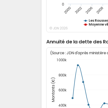
0
2000
2002
2006
2008
Les Rousse
Moyenne vil
© JDN 2026
Annuité de la dette des R
(Source : JDN d'après ministère
1 000k
800k
Montants (€)
600k
400k