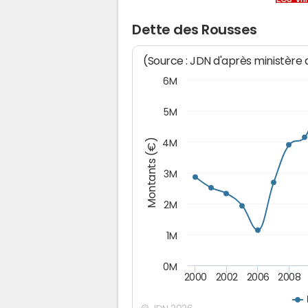
Dette des Rousses
(Source : JDN d'après ministère
6M
5M
Montants (€)
4M
3M
2M
1M
0M
2000
2002
2006
2008