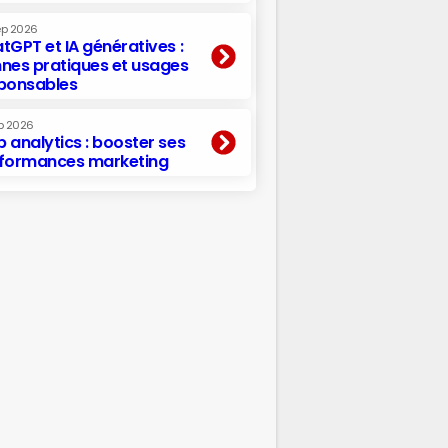
ep 2026
tGPT et IA génératives :
nes pratiques et usages
ponsables
p 2026
 analytics : booster ses
formances marketing