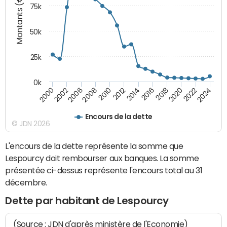
Montants (€)
75k
50k
25k
0k
2024
2002
2010
2016
2022
2000
2008
2014
2020
2006
2012
2018
Encours de la dette
© JDN 2026
L'encours de la dette représente la somme que
Lespourcy doit rembourser aux banques. La somme
présentée ci-dessus représente l'encours total au 31
décembre.
Dette par habitant de Lespourcy
(Source : JDN d'après ministère de l'Economie)