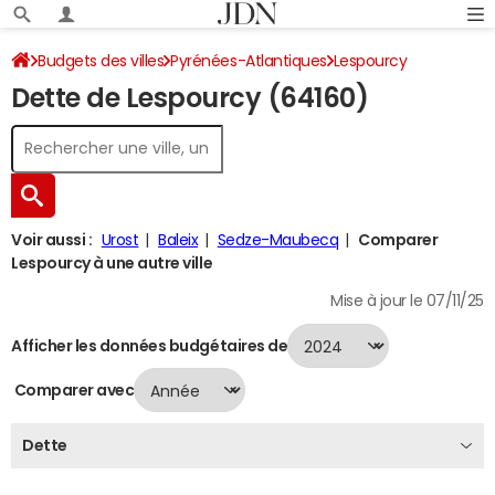
Budgets des villes
Pyrénées-Atlantiques
Lespourcy
Dette de Lespourcy (64160)
Dette au 31/12/2024
Voir aussi :
Urost
Baleix
Sedze-Maubecq
Comparer
Lespourcy à une autre ville
Mise à jour le 07/11/25
Afficher les données budgétaires de
Comparer avec
Dette