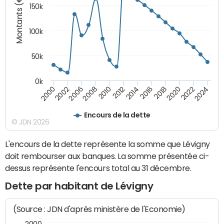
Montants (€)
150k
100k
50k
0k
2008
2022
2002
2018
2014
2010
2024
2006
2020
2000
2016
2012
Encours de la dette
© JDN 2026
L'encours de la dette représente la somme que Lévigny
doit rembourser aux banques. La somme présentée ci-
dessus représente l'encours total au 31 décembre.
Dette par habitant de Lévigny
(Source : JDN d'après ministère de l'Economie)
2000