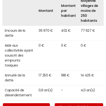
Moyenne
Montant
villages de
Montant
par
moins de
habitant
250
habitants
Encours de la
36 970 €
402 €
77 627 €
dette
Aide aux
0 €
0 €
0 €
collectivités ayant
souscrit des
emprunts
toxiques
Annuité de la
17 250 €
188 €
14 425 €
dette
Capacité de
0,9 an(s)
-
4,0 an(s)
désendettement