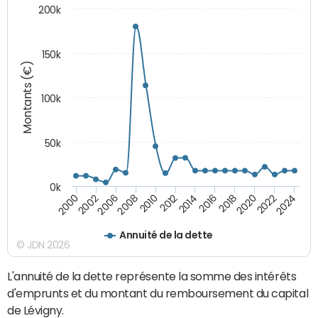
200k
150k
Montants (€)
100k
50k
0k
2008
2022
2002
2018
2014
2010
2024
2006
2020
2000
2016
2012
Annuité de la dette
© JDN 2026
L'annuité de la dette représente la somme des intérêts
d'emprunts et du montant du remboursement du capital
de Lévigny.