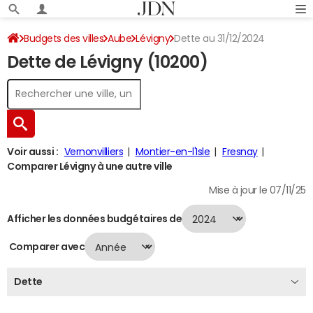
Budgets des villes
Aube
Lévigny
Dette au 31/12/2024
Dette de Lévigny (10200)
Voir aussi :
Vernonvilliers
Montier-en-l'Isle
Fresnay
Comparer Lévigny à une autre ville
Mise à jour le 07/11/25
Afficher les données budgétaires de
Comparer avec
Dette