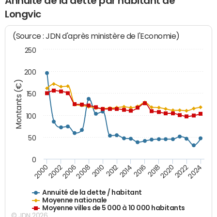
Annuité de la dette par habitant de
Longvic
(Source : JDN d'après ministère de l'Economie)
250
200
Montants (€)
150
100
50
0
2014
2008
2000
2024
2018
2012
2006
2022
2016
2010
2002
2020
Annuité de la dette / habitant
Moyenne nationale
Moyenne villes de 5 000 à 10 000 habitants
© JDN 2026