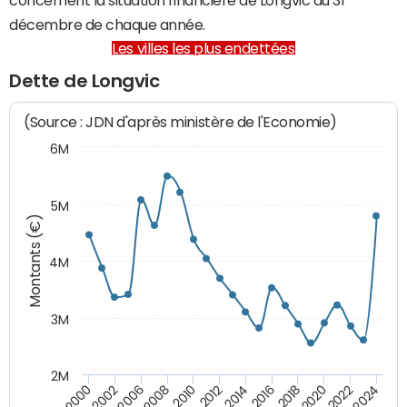
décembre de chaque année.
Les villes les plus endettées
Dette de Longvic
(Source : JDN d'après ministère de l'Economie)
6M
5M
Montants (€)
4M
3M
2M
2010
2012
2014
2016
2018
2020
2022
2024
2000
2002
2006
2008