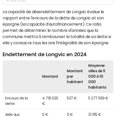
© JDN 2026
La capacité de désendettement de Longvic évalue le
rapport entre l'encours de la dette de Longvic et son
épargne (sa capacité d'autofinancement). Ce ratio
permet de déterminer le nombre d'années que la
commune mettra à rembourser la totalité de sa dette si
elle y consacre tous les ans l'intégralité de son épargne.
Endettement de Longvic en 2024
Moyenne
Montant
villes de 5
Montant
par
000 à 10
habitant
000
habitants
Encours de la
4 791 020
537 €
5 277 559 €
dette
€
Aide aux
0 €
0 €
21 015 €