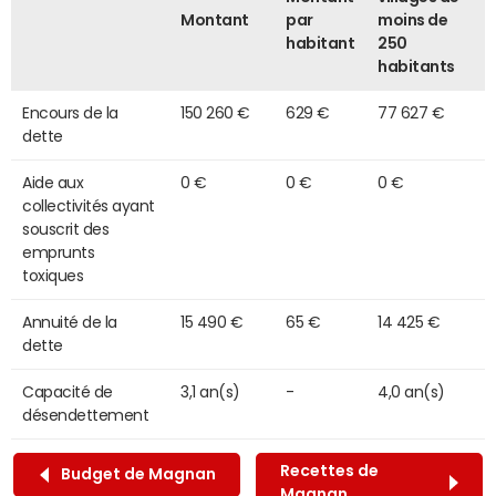
Montant
par
moins de
habitant
250
habitants
Encours de la
150 260 €
629 €
77 627 €
dette
Aide aux
0 €
0 €
0 €
collectivités ayant
souscrit des
emprunts
toxiques
Annuité de la
15 490 €
65 €
14 425 €
dette
Capacité de
3,1 an(s)
-
4,0 an(s)
désendettement
Recettes de
Budget de Magnan
Magnan