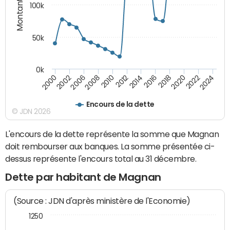
Montants (€)
100k
50k
0k
2008
2022
2002
2018
2014
2010
2024
2006
2020
2000
2016
2012
Encours de la dette
© JDN 2026
L'encours de la dette représente la somme que Magnan
doit rembourser aux banques. La somme présentée ci-
dessus représente l'encours total au 31 décembre.
Dette par habitant de Magnan
(Source : JDN d'après ministère de l'Economie)
1250