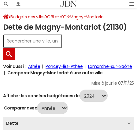
Budgets des villes
Côte-d'Or
Magny-Montarlot
Dette de Magny-Montarlot (21130)
Dette au 31/12/2024
Voir aussi :
Athée
Poncey-lès-Athée
Lamarche-sur-Saône
Comparer Magny-Montarlot à une autre ville
Mise à jour le 07/11/25
Afficher les données budgétaires de
Comparer avec
Dette