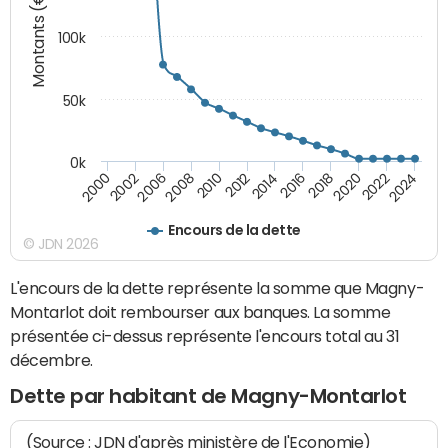
Montants (€)
100k
50k
0k
2008
2022
2002
2018
2014
2010
2024
2006
2020
2000
2016
2012
Encours de la dette
© JDN 2026
L'encours de la dette représente la somme que Magny-
Montarlot doit rembourser aux banques. La somme
présentée ci-dessus représente l'encours total au 31
décembre.
Dette par habitant de Magny-Montarlot
(Source : JDN d'après ministère de l'Economie)