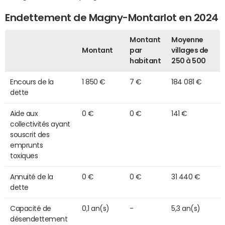
Endettement de Magny-Montarlot en 2024
Montant
Moyenne
Montant
par
villages de
habitant
250 à 500
Encours de la
1 850 €
7 €
184 081 €
dette
Aide aux
0 €
0 €
141 €
collectivités ayant
souscrit des
emprunts
toxiques
Annuité de la
0 €
0 €
31 440 €
dette
Capacité de
0,1 an(s)
-
5,3 an(s)
désendettement