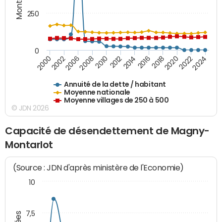
250
0
2020
2010
2016
2006
2022
2012
2000
2018
2008
2024
2014
2002
Annuité de la dette / habitant
Moyenne nationale
Moyenne villages de 250 à 500
© JDN 2026
Capacité de désendettement de Magny-
Montarlot
(Source : JDN d'après ministère de l'Economie)
10
7,5