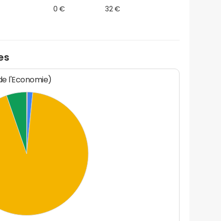
0 €
32 €
es
 de l'Economie)