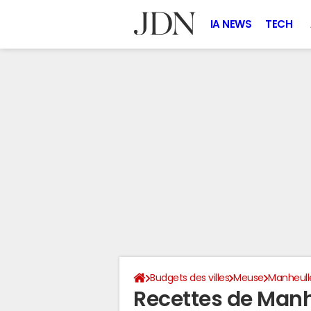
IA NEWS
TECH
Budgets des villes
Meuse
Manheull
Recettes de Manh