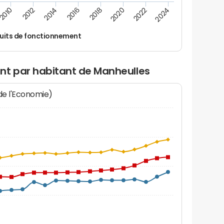
2016
2018
2010
2020
2012
2022
2014
2024
uits de fonctionnement
nt par habitant de Manheulles
 de l'Economie)