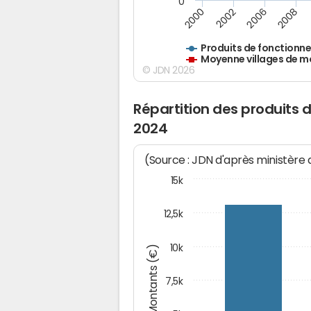
0
2000
2002
2006
2008
Produits de fonctionn
Moyenne villages de m
© JDN 2026
Répartition des produits
2024
(Source : JDN d'après ministère
15k
12,5k
10k
Montants (€)
7,5k