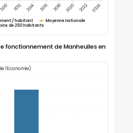
2010
2012
2014
2016
2018
2020
2022
2024
ement / habitant
Moyenne nationale
oins de 250 habitants
 de fonctionnement de Manheulles en
 de l'Economie)