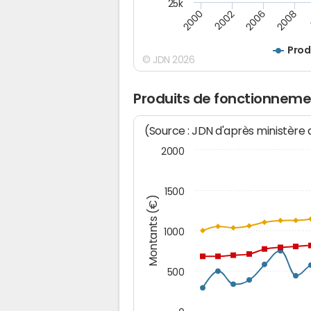
25k
2008
2000
2002
2006
Prod
© JDN 2026
Produits de fonctionneme
(Source : JDN d'après ministère
2000
1500
Montants (€)
1000
500