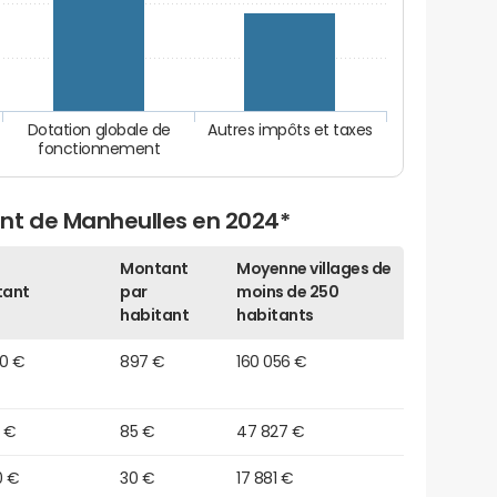
Dotation globale de
Autres impôts et taxes
fonctionnement
nt de Manheulles en 2024*
Montant
Moyenne villages de
tant
par
moins de 250
habitant
habitants
20 €
897 €
160 056 €
0 €
85 €
47 827 €
0 €
30 €
17 881 €